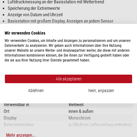
Luftdruckmessung an der Basisstation mit Wettertrend
Speicherung der Extremwerte
Anzeige von Datum und Uhrzeit
Basisstation mit großem Display, Anzeigen an jedem Sensor
Die
Levenhuk Wezzer PLUS Serie
bietet Wetterstationen mit
Wir verwenden Cookies
fortschrittlichen Funktionen. Alle Modelle können die Temperatur und die
Wir verwenden Cookies, um Inhalte und Anzeigen zu personalisieren und um unseren
Mehr anzeigen...
Luftfeuchtigkeit messen, einige sind zusätzlich mit Barometer,
Datenverkehr zu analysieren. Wir geben auch Informationen über Ihre Nutzung
unserer Website an unsere Werbe- und Analysepartner weiter, die diese mit anderen
Regenmesser und einer Wettervorhersage ausgestattet.
Informationen kombinieren können, die Sie ihnen zur Verfügung gestellt haben oder
die sie aus Ihrer Nutzung ihrer Dienste gesammelt haben.
TECHNISCHE DATEN
Die meisten Instrumente werden mit drahtlosen Sensoren geliefert. Mit
diesen können Sie einen größeren Bereich abdecken und so alle
Veränderungen des Mikroklimas überwachen.
Leistung
Alle akzeptieren
Frequenz Funk (Mhz)
433,92
Die Wetterstation
Levenhuk Wezzer PLUS LP50
erfasst die Temperatur und
Ablehnen
Nein, anpassen
Reichweite Funk (m)
30
Luftfeuchtigkeit an vier Stellen gleichzeitig erfasst. Die Basisstation zeigt
Anzahl verwendbarer Sender
3
neben den lokalen Wetterdaten auch die Messung der
drei Funksensoren
an,
Verwendbar in
Weltweit
die in verschiedenen Räumen oder im Freien angebracht werden können.
Ort
innen & außen
Neben der Luftfeuchtigkeit und Temperatur misst die Basisstation auch den
Display
Monochrom
Luftdruck
und erstellt anhand der Daten eine
Wettervorhersage
für die
Batteriebetrieben
ja (Nicht im Lieferumfang enthalten)
kommenden 12 Stunden.
Mehr anzeigen...