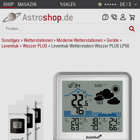
SHOP
MAGAZIN
%SALE%
DE / $
★★★★★
Sonstiges
>
Wetterstationen
>
Moderne Wetterstationen
>
Geräte
>
Levenhuk
>
Wezzer PLUS
> Levenhuk Wetterstation Wezzer PLUS LP50