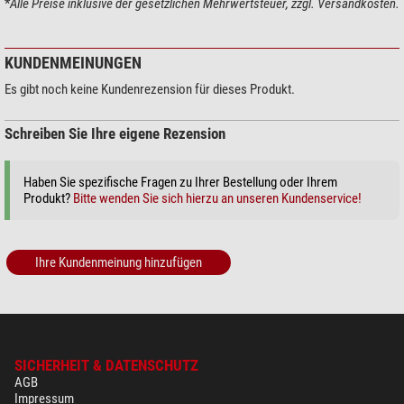
*
Alle Preise inklusive der gesetzlichen Mehrwertsteuer, zzgl. Versandkosten.
Hygrometer
Anzeige Tageswerte Min./Max.
ja
Messbereich Außen (relative
15 - 95
KUNDENMEINUNGEN
Luftfeuchtigkeit %)
Es gibt noch keine Kundenrezension für dieses Produkt.
Messbereich Innen (relative
1 - 99
Luftfeuchtigkeit %)
Auflösung (%)
1
Schreiben Sie Ihre eigene Rezension
Allgemein
Haben Sie spezifische Fragen zu Ihrer Bestellung oder Ihrem
Serie
Wezzer PLUS
Produkt?
Bitte wenden Sie sich hierzu an unseren Kundenservice!
Sonstiges
Batterietyp
Micro (AAA, LR03) (3 Stück)
Ihre Kundenmeinung hinzufügen
Batterietyp
Micro (AAA, LR03) (6 Stück)
SICHERHEIT & DATENSCHUTZ
AGB
Impressum