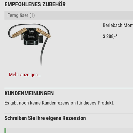
EMPFOHLENES ZUBEHÖR
Ferngläser (1)
Berlebach Mont
$ 288,-*
Mehr anzeigen...
Sonnenbeobachtung > Sonnenfilter (3)
Omegon Sonnenf
KUNDENMEINUNGEN
$ 6,90*
Es gibt noch keine Kundenrezension für dieses Produkt.
Schreiben Sie Ihre eigene Rezension