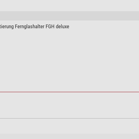
ierung Fernglashalter FGH deluxe
ilter Solar Safe Easy Cam Filter