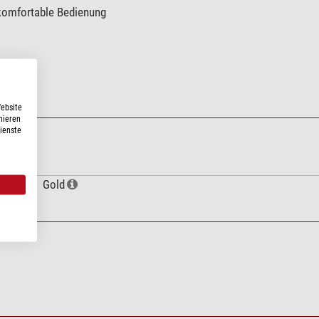
 komfortable Bedienung
t
Website
nieren
Dienste
Gold