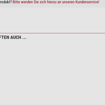
Produkt?
Bitte wenden Sie sich hierzu an unseren Kundenservice!
einigungsset 7 in 1
TEN AUCH ...
Microfaser Reinigungstuch
rsandkosten.