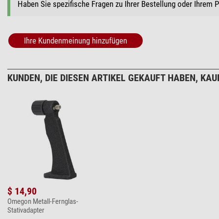
+ Weitere Zubehörprodukte in dieser Kategorie: 2
Haben Sie spezifische Fragen zu Ihrer Bestellung oder Ihrem 
Pflege & Reinigung > Reinigungsmittel (4)
Omegon Optik R
Ihre Kundenmeinung hinzufügen
$ 19,90*
+ Weitere Zubehörprodukte in dieser Kategorie: 3
KUNDEN, DIE DIESEN ARTIKEL GEKAUFT HABEN, KAUF
Pflege & Reinigung > Sonstiges (2)
Omegon SPUDZ 
$ 19,90*
+ Weitere Zubehörprodukte in dieser Kategorie: 1
*
Alle Preise inklusive der gesetzlichen Mehrwertsteuer, zzgl. Ve
$ 14,90
Omegon Metall-Fernglas-
Stativadapter