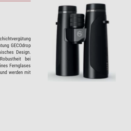
chichtvergütung
chtung GECOdrop
misches Design.
obustheit bei
eines Fernglases
s und werden mit