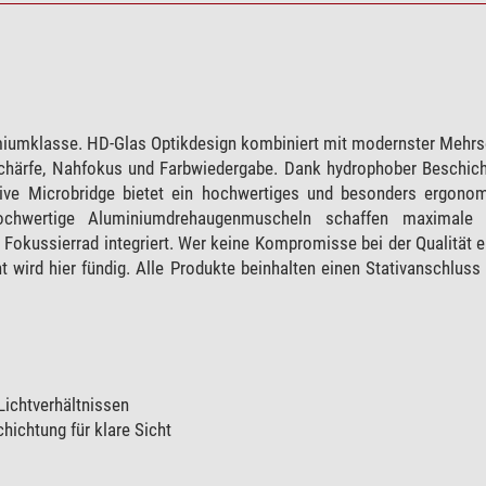
remiumklasse. HD-Glas Optikdesign kombiniert mit modernster Mehrs
dschärfe, Nahfokus und Farbwiedergabe. Dank hydrophober Beschi
tive Microbridge bietet ein hochwertiges und besonders ergono
chwertige Aluminiumdrehaugenmuscheln schaffen maximale R
 Fokussierrad integriert. Wer keine Kompromisse bei der Qualität 
t wird hier fündig. Alle Produkte beinhalten einen Stativanschlus
Lichtverhältnissen
chtung für klare Sicht