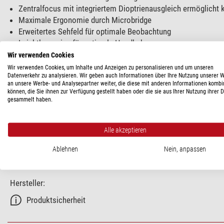
Zentralfocus mit integriertem Dioptrienausgleich ermöglicht
Maximale Ergonomie durch Microbridge
Erweitertes Sehfeld für optimale Beobachtung
Leichtbauweise für optimale Handhabung
Hartschalen-Tragetasche für optimalen Schutz beim Transpor
Wir verwenden Cookies
Wir verwenden Cookies, um Inhalte und Anzeigen zu personalisieren und um unseren
Datenverkehr zu analysieren. Wir geben auch Informationen über Ihre Nutzung unserer 
an unsere Werbe- und Analysepartner weiter, die diese mit anderen Informationen kombi
TECHNISCHE DATEN
können, die Sie ihnen zur Verfügung gestellt haben oder die sie aus Ihrer Nutzung ihrer 
gesammelt haben.
Allgemein
Serie
Alle akzeptieren
Ablehnen
Nein, anpassen
PRODUKTSICHERHEIT
Hersteller:
Produktsicherheit