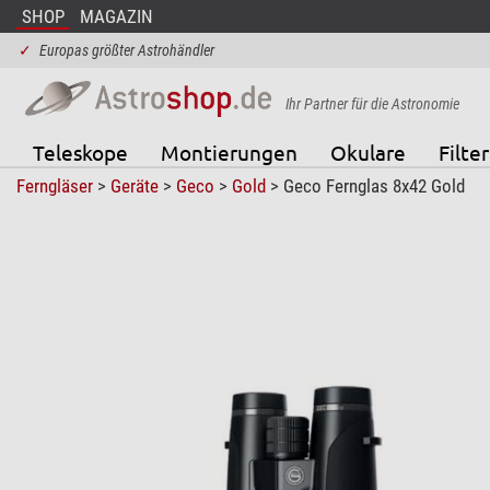
SHOP
MAGAZIN
✓
Europas größter Astrohändler
Ihr Partner für die Astronomie
Teleskope
Montierungen
Okulare
Filter
Ferngläser
>
Geräte
>
Geco
>
Gold
> Geco Fernglas 8x42 Gold