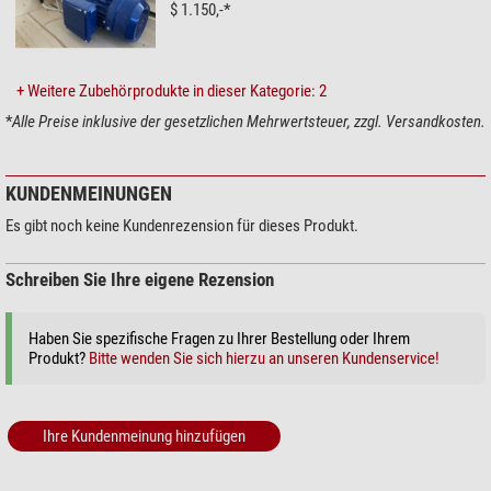
$ 1.150,-*
Holzschutz
für zusätzlich: € 1200,-
Der Holzschutz wirkt gegen Insekten (insbesondere gegen Termiten,
Hausbock) und Pilzen und ist feuerhemmend.
+ Weitere Zubehörprodukte in dieser Kategorie: 2
Weitere
Optionen
sind:
*
Alle Preise inklusive der gesetzlichen Mehrwertsteuer, zzgl. Versandkosten.
Extra-Raum zum Aufwärmen oder als Stauraum vor der Sternwarte
inklusive Schiebetür: Preis. 1.800,- Euro
KUNDENMEINUNGEN
Extra-Tür. Preis: 450,- Euro
Es gibt noch keine Kundenrezension für dieses Produkt.
Sturmsicherung
komplett mit Fangstäben und Befestigungsmaterialien.
Preis: 265,- Euro
Schreiben Sie Ihre eigene Rezension
Alle Varianten
der Rolldach-Sternwarte GreenLine:
GreenLine MS-20
Haben Sie spezifische Fragen zu Ihrer Bestellung oder Ihrem
GreenLine Mini
Produkt?
Bitte wenden Sie sich hierzu an unseren Kundenservice!
GreenLine Medium
GreenLine Big
GreenLine Mega
Ihre Kundenmeinung hinzufügen
Alle Sternwarten werden geliefert mit einer
provisorischen
Dachbeschichtung, die als Untergrund dient für die eigentliche