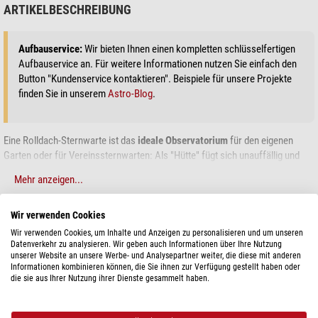
ARTIKELBESCHREIBUNG
Aufbauservice:
Wir bieten Ihnen einen kompletten schlüsselfertigen
Aufbauservice an. Für weitere Informationen nutzen Sie einfach den
Button "Kundenservice kontaktieren". Beispiele für unsere Projekte
finden Sie in unserem
Astro-Blog
.
Eine Rolldach-Sternwarte ist das
ideale Observatorium
für den eigenen
Garten oder für Vereinssternwarten: Als "Hütte" fügt sich unauffällig und
ansprechend in das Landschaftsbild, bietet aber bei abgeschobenem Dach
Mehr anzeigen...
den
denkbar besten Himmelsüberblick!
Weitere
Vorteile
der Rolldach-Sternwarte:
Wir verwenden Cookies
TECHNISCHE DATEN
Wir verwenden Cookies, um Inhalte und Anzeigen zu personalisieren und um unseren
Eine Rolldachhütte schützt nicht nur Ihre Ausrüstung, sondern auch Sie
Datenverkehr zu analysieren. Wir geben auch Informationen über Ihre Nutzung
selbst vor störendem Blendlicht aus der Nachbarschaft und vor kalten
unserer Website an unsere Werbe- und Analysepartner weiter, die diese mit anderen
Leistung
Wind. Dabei ist die Hütte
bequem zugänglich
. Sie können aufrecht
Informationen kombinieren können, die Sie ihnen zur Verfügung gestellt haben oder
Wandstärke (mm)
32
die sie aus Ihrer Nutzung ihrer Dienste gesammelt haben.
stehen, ohne sich den Kopf zu stoßen.
Nutzbare Fläche (m²)
2,58
Anders als ein Kuppelspalt erzeugt eine Rolldachhütte
kein störendes
Holzschutz
nein
Seeing
. Vielmehr überblicken Sie bei geöffnetem Dach den gesamten