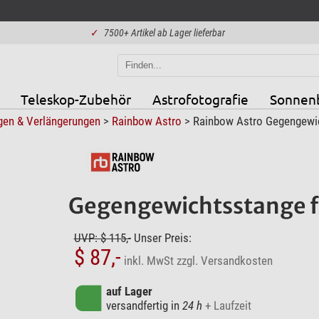
✓
7500+ Artikel ab Lager lieferbar
Teleskop-Zubehör
Astrofotografie
Sonnen
en & Verlängerungen
>
Rainbow Astro
> Rainbow Astro Gegengewic
Gegengewichtsstange f
UVP: $ 115,-
Unser Preis:
$ 87,-
inkl. MwSt
zzgl. Versandkosten
auf Lager
versandfertig in
24 h
+ Laufzeit