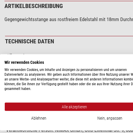
ARTIKELBESCHREIBUNG
Gegengewichtsstange aus rostfreiem Edelstahl mit 18mm Durchm
TECHNISCHE DATEN
Allgemein
Wir verwenden Cookies
Bauart
Wir verwenden Cookies, um Inhalte und Anzeigen zu personalisieren und um unseren
Material
Datenverkehr zu analysieren. Wir geben auch Informationen über Ihre Nutzung unserer 
Typ
an unsere Werbe- und Analysepartner weiter, die diese mit anderen Informationen kombi
können, die Sie ihnen zur Verfügung gestellt haben oder die sie aus Ihrer Nutzung ihrer 
Länge (mm)
gesammelt haben.
Durchmesser (mm)
Alle akzeptieren
PRODUKTSICHERHEIT
Ablehnen
Nein, anpassen
Hersteller:
RainbowAstro Co. LtD. , 10-19, Expo-ro 339beon-gil
Verantwortliche Person:
NIMAX GmbH, Otto-Lilienthal-Str. 9, 8