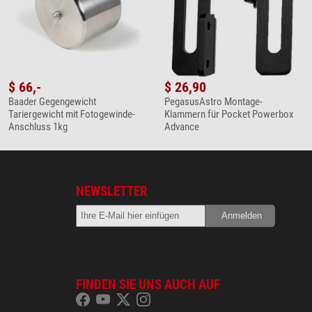
$ 66,-
$ 26,90
Baader Gegengewicht
PegasusAstro Montage-
Tariergewicht mit Fotogewinde-
Klammern für Pocket Powerbox
Anschluss 1kg
Advance
NEWSLETTER
FINDEN SIE UNS AUCH AUF