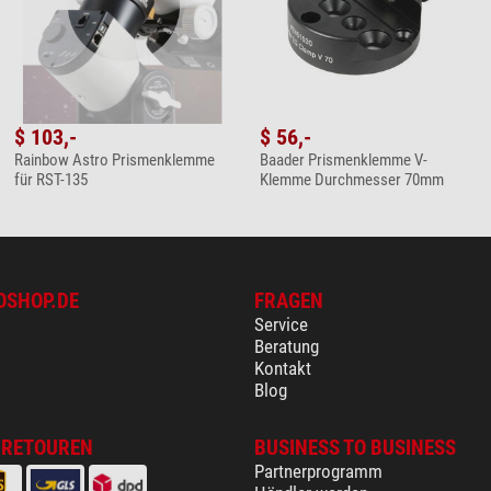
$ 103,-
$ 56,-
Rainbow Astro Prismenklemme
Baader Prismenklemme V-
für RST-135
Klemme Durchmesser 70mm
OSHOP.DE
FRAGEN
Service
Beratung
Kontakt
Blog
 RETOUREN
BUSINESS TO BUSINESS
Partnerprogramm