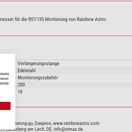
esser für die RST-135 Montierung von Rainbow Astro.
Verlängerungsstange
Edelstahl
Website
Montierungszubehör
nieren
Dienste
200
18
, 34122 Yuseong-gu, Daejeon, www.rainbowastro.com
6899 Landsberg am Lech, DE,
info@nimax.de