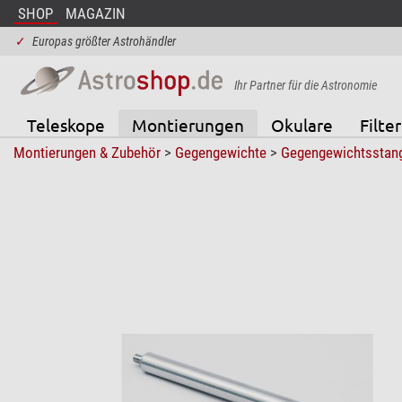
SHOP
MAGAZIN
✓
Europas größter Astrohändler
Ihr Partner für die Astronomie
Teleskope
Montierungen
Okulare
Filter
Montierungen & Zubehör
>
Gegengewichte
>
Gegengewichtsstang