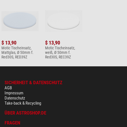
$ 13,90
$ 13,90
Motic Tischeinsatz,
Motic Tischeinsatz,
Mattglas, Ø 50mm f.
weiß, Ø 50mm f.
Red30S, RED39Z
Red30S, REC39Z
SICHERHEIT & DATENSCHUTZ
AGB
Impressum
Datenschutz
Take-back & Recycling
ÜBER ASTROSHOP.DE
FRAGEN