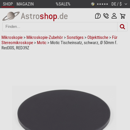
SHOP
MAGAZIN
%SALE%
DE / $
★★★★★
Mikroskopie
>
Mikroskopie-Zubehör
>
Sonstiges
>
Objekttische
>
Für
Stereomikroskope
>
Motic
> Motic Tischeinsatz, schwarz, Ø 50mm f.
Red30S, RED39Z