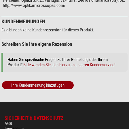
Hersteller:
Optika S.R.L., Via Rigla, 32 - Italia , 24010 Ponteranica (BG), DE,
http://www.optikamicroscopes.com/
KUNDENMEINUNGEN
Es gibt noch keine Kundenrezension für dieses Produkt.
Schreiben Sie Ihre eigene Rezension
Haben Sie spezifische Fragen zu Ihrer Bestellung oder Ihrem
Produkt?
Bitte wenden Sie sich hierzu an unseren Kundenservice!
Ihre Kundenmeinung hinzufügen
SICHERHEIT & DATENSCHUTZ
AGB
Impressum