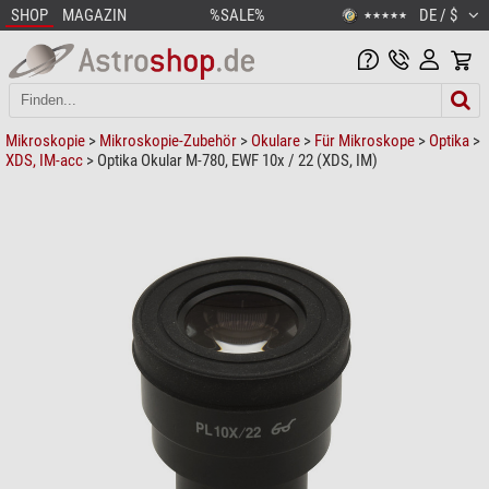
SHOP
MAGAZIN
%SALE%
DE / $
★★★★★
Mikroskopie
>
Mikroskopie-Zubehör
>
Okulare
>
Für Mikroskope
>
Optika
>
XDS, IM-acc
> Optika Okular M-780, EWF 10x / 22 (XDS, IM)