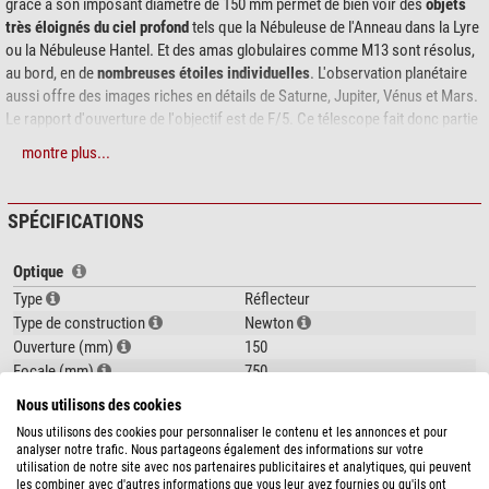
grâce à son imposant diamètre de 150 mm permet de bien voir des
objets
très éloignés du ciel profond
tels que la Nébuleuse de l'Anneau dans la Lyre
ou la Nébuleuse Hantel. Et des amas globulaires comme M13 sont résolus,
au bord, en de
nombreuses étoiles individuelles
. L'observation planétaire
aussi offre des images riches en détails de Saturne, Jupiter, Vénus et Mars.
Le rapport d'ouverture de l'objectif est de F/5. Ce télescope fait donc partie
des
Newton rapides
. Ce type d'optique convient particulièrement bien pour
montre plus...
la photographie. Le
pouvoir collecteur est d'environ 450 fois
plus grand
qu'à l'œil nu avec une pupille de sortie de 7 mm.
SPÉCIFICATIONS
Les atouts en bref:
Optique
Optique relativement puissante avec une ouverture de 150 mm
Structure compacte, donc peu sensible aux vibrations et au vent
Type
Réflecteur
Miroir primaire parabolique avec effet de courbure limité
Type de construction
Newton
Fines branches de fixation pour des images très contrastées
Ouverture (mm)
150
Transport facile et montage rapide
Focale (mm)
750
La focale courte permet des temps d'expositions courts en
Grandissement de l´ouverture (f/)
5
Nous utilisons des cookies
astrophotographie
Nous utilisons des cookies pour personnaliser le contenu et les annonces et pour
Pouvoir séparateur
0,77
Système FlexTube™ :
grâce à son tube télescopique, le télescope est très
analyser notre trafic. Nous partageons également des informations sur votre
Valeur limite (mag)
12,7
utilisation de notre site avec nos partenaires publicitaires et analytiques, qui peuvent
facile à transporter et ne prend quasiment pas de place pour le rangement.
montre plus...
les combiner avec d'autres informations que vous leur avez fournies ou qu'ils ont
Pouvoir collecteur de lumière
459