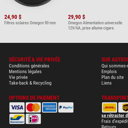
24,90 $
29,90 $
Filtres solaires Omegon 90 mm
Omegon Alimentation universelle
12V/6A, prise allume-cigare.
SÉCURITÉ & VIE PRIVÉE
SUR ASTRO
Conditions générales
Qui sommes-
Mentions légales
Emplois
Vie privée
Plan du site
Take-back & Recycling
Liens
OPTIONS DE PAIEMENT
TRANSPORT
se rétracter d
Frais d'expédi
Retours