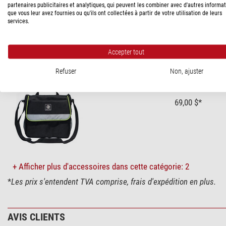
partenaires publicitaires et analytiques, qui peuvent les combiner avec d'autres informa
Fabricant:
Celestron, LLC., 2835 Columbia St, 90503 Torrance, C
que vous leur avez fournies ou qu'ils ont collectées à partir de votre utilisation de leurs
Personne responsable:
Baader Planetarium GmbH, Zur Sternwar
services.
ACCESSOIRES RECOMMANDÉS
Accepter tout
Accessoires pour télescopes > Transport & Housses de protect
Refuser
Non, ajuster
Sac de transpo
69,00 $*
+ Afficher plus d'accessoires dans cette catégorie: 2
*
Les prix s'entendent TVA comprise, frais d'expédition en plus.
AVIS CLIENTS