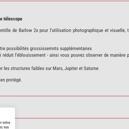
re télescope
tille de Barlow 2x pour l'utilisation photographique et visuelle, tr
uatre possibilités grossissemnts supplémentaires
qui réduit l'éblouissement - ainsi vous pouvez observer de manière 
er les structures faibles sur Mars, Jupiter et Saturne
ien protégé.
er notre
vec nos