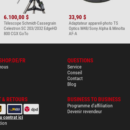
6.100,00 $
33,90 $
Télescope Schmidt-Cassegrain
Adaptateur appareil-photo TS
Celestron SC 203/2032 EdgeHD
Optics M48/Sony Alpha & Minolta
800 CGX GoTo
AF-A
SHOP.DE/FR
QUESTIONS
nous
Service
Conseil
Contact
Blog
 & RETOURS
BUSINESS TO BUSINESS
Programme d'affiliation
Devenir revendeur
u contrat ici
tion