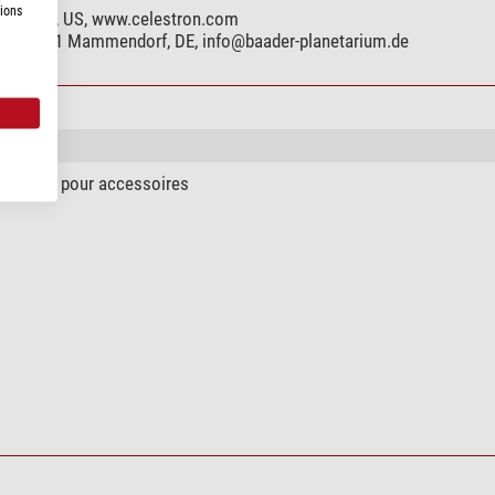
tions
alifornia, US, www.celestron.com
te, 82291 Mammendorf, DE,
info@baader-planetarium.de
ion (3)
rt Oklop pour accessoires