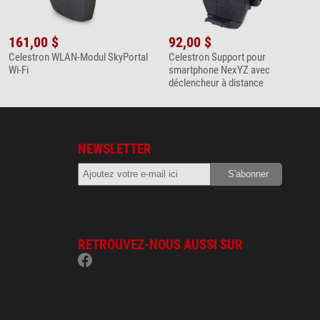
161,00 $
92,00 $
Celestron WLAN-Modul SkyPortal
Celestron Support pour
Wi-Fi
smartphone NexYZ avec
déclencheur à distance
NEWSLETTER
RETROUVEZ-NOUS AUSSI SUR