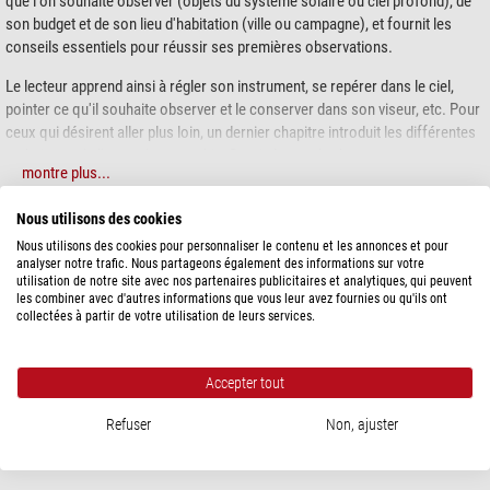
que l'on souhaite observer (objets du système solaire ou ciel profond), de
son budget et de son lieu d'habitation (ville ou campagne), et fournit les
conseils essentiels pour réussir ses premières observations.
Le lecteur apprend ainsi à régler son instrument, se repérer dans le ciel,
pointer ce qu'il souhaite observer et le conserver dans son viseur, etc. Pour
ceux qui désirent aller plus loin, un dernier chapitre introduit les différentes
techniques de l'astrophotographie. Destiné aux néophytes, cet ouvrage
montre plus...
facile à lire et très pédagogique accompagnera les premières sorties
nocturnes grâce à son format poche.
Nous utilisons des cookies
SPÉCIFICATIONS
Ancien animateur et formateur en astronomie chez Nature & Découvertes,
Nous utilisons des cookies pour personnaliser le contenu et les annonces et pour
aujourd'hui médiateur scientifique au Planétarium de Nantes, Vincent Jean
analyser notre trafic. Nous partageons également des informations sur votre
utilisation de notre site avec nos partenaires publicitaires et analytiques, qui peuvent
Victor se fait un devoir d'adapter son discours au public auquel il s'adresse
Données générales
les combiner avec d'autres informations que vous leur avez fournies ou qu'ils ont
afin de rendre simples et compréhensibles des notions apparemment
collectées à partir de votre utilisation de leurs services.
Auteur
Vincent Jean Victor
complexes.
Langue
Francais
Equipement
Softcover
Accepter tout
Date de parution
2023
Nombre de pages
120
Refuser
Non, ajuster
Édition
5ème édition