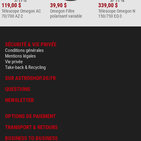
119,00 $
39,90 $
339,00 $
Télescope Omegon AC
Omegon Filtre
Télescope Omegon N
70/700 AZ-2
polarisant variable
150/750 EQ-3
SÉCURITÉ & VIE PRIVÉE
Conditions générales
Mentions légales
Vie privée
Take-back & Recycling
SUR ASTROSHOP.DE/FR
QUESTIONS
NEWSLETTER
OPTIONS DE PAIEMENT
TRANSPORT & RETOURS
BUSINESS TO BUSINESS