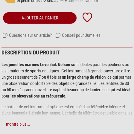
expédié sous
1-2 semaines
+ durée de transport
AJOUTER AU PANIER
Questions sur un article?
Conseil pour Jumelles
DESCRIPTION DU PRODUIT
Les jumelles marines Levenhuk Nelson
sont idéales pour les pêcheurs ou
les amateurs de sports nautiques. Cet instrument à grande ouverture offre
un grossissement de 7 ou 8 fois et un
large champ de vision
, ce qui permet
une observation confortable des objets de grande taille. Les lentilles de 30
ou 50 mm à grande ouverture captent beaucoup de lumière, ce qui est idéal
pour
les observations au crépuscule.
Le boîtier de cet instrument optique est équipé d'un
télémètre
intégré et
d'une
boussole à diode lumineuse
. L'échelle du télémètre est visible dans les
oculaires ; elle permet de mesurer la hauteur de l'objet observé ou sa
montre plus...
distance afin de déterminer sa position. Deux batteries sont nécessaires
pour faire fonctionner l'éclairage à diode. La boussole indique la direction