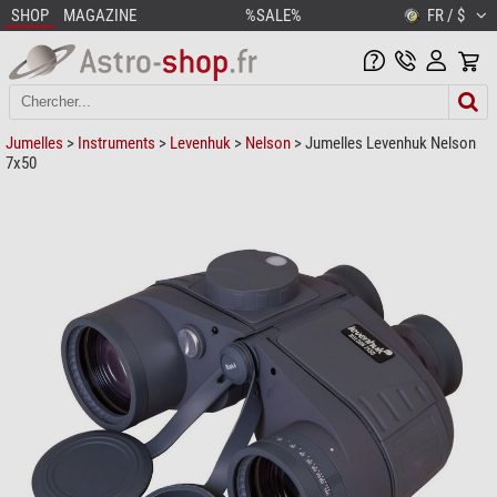
SHOP
MAGAZINE
%SALE%
FR / $
Jumelles
>
Instruments
>
Levenhuk
>
Nelson
> Jumelles Levenhuk Nelson
7x50