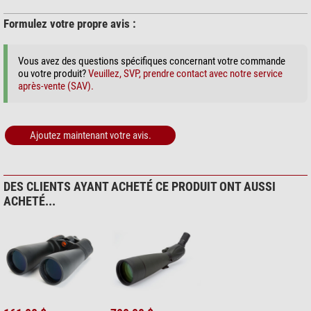
Chasse
bon
Voyages et sports
non recommandé
Formulez votre propre avis :
Pratique de la voile
très bien
Théâtre
non recommandé
Trépieds photo (1)
Vous avez des questions spécifiques concernant votre commande
Observation d'oiseaux
bon
ou votre produit?
Veuillez, SVP, prendre contact avec notre service
Omegon Ensemble trépied
après-vente (SAV).
Titania 600
139,00 $*
Outdoor (2)
Ajoutez maintenant votre avis.
Stealth Gear Tabouret trépied
pliant
DES CLIENTS AYANT ACHETÉ CE PRODUIT ONT AUSSI
22,90 $*
ACHETÉ...
+ Afficher plus d'accessoires dans cette catégorie: 1
Observation du soleil > Filtres solaires (3)
Filtres solaires Omegon Solar
Safe Easy Cam Filter
6,90 $*
+ Afficher plus d'accessoires dans cette catégorie: 2