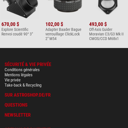
670,00 $
102,00 $
493,00 $
Explore Scientific
Adapter Baader Bague
Off-Axis Guider
Renvoi coudé 90° 3"
verrouillage ClickLock
Moravian C3/G3 Mk II
2" M54
CMOS/CCD M68x1
SÉCURITÉ & VIE PRIVÉE
Conditions générales
Mentions légales
Vie privée
Take-back & Recycling
SUR ASTROSHOP.DE/FR
QUESTIONS
NEWSLETTER