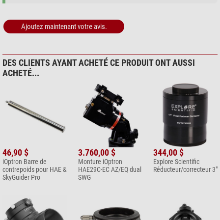
extrêmes (de série sur deux modèles)
Autoguiding
oui
Télescope de recherche électronique iPolar en option pour un
Interface
AutoGuider, Aux, RS232
alignement polaire simple et précis
Base de données
212.000
Ajoutez maintenant votre avis.
double support stable (modèles Vixen et Losmandy)
recherche et localisation automatiques de la position zéro
Mémoire de position et d'orientation désactivable
DES CLIENTS AYANT ACHETÉ CE PRODUIT ONT AUSSI
Connexion autoguiding ST-4 intégrée
ACHETÉ...
Connexion USB pour les mises à jour du micrologiciel et le contrôle par
ordinateur
Mallette de transport en aluminium
46,90 $
3.760,00 $
344,00 $
iOptron Barre de
Monture iOptron
Explore Scientific
contrepoids pour HAE &
HAE29C-EC AZ/EQ dual
Réducteur/correcteur 3"
SkyGuider Pro
SWG