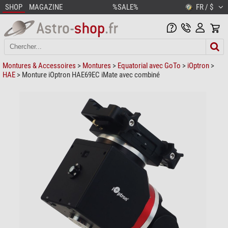
SHOP
MAGAZINE
%SALE%
FR / $
Montures & Accessoires
>
Montures
>
Equatorial avec GoTo
>
iOptron
>
HAE
> Monture iOptron HAE69EC iMate avec combiné