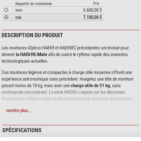
Prix
Raquette de commande
non
6.600,00 $
oui
7.100,00 $
DESCRIPTION DU PRODUIT
Les montures iOptron
HAE69
et
HAE69EC
précédentes ont évolué pour
devenir
la HAE69B iMate
afin de suivre le rythme rapide des avancées
technologiques actuelles.
Ces montures légères et compactes à charge utile moyenne offrent une
expérience astronomique sans précédent. Imaginez une tête de monture
pesant moins de 10 kg, mais avec une
charge utile de 31 kg
, sans
contrepoids encombrant. La série HAE69 s'appuie sur les décennies
d'expérience d'iOptron dans le développement de montures de précision,
rendant ces versions possibles. Grâce à l'utilisation d'une technologie
montre plus...
d'engrenage de pointe pour les axes RA et DEC, les montures HAE69 offrent
un rapport poids/charge utile inégalé.
SPÉCIFICATIONS
Le boîtier anodisé noir, entièrement métallique et usiné CNC, est esthétique
et constitue une
plate-forme robuste
qui fonctionnera
au plus haut niveau