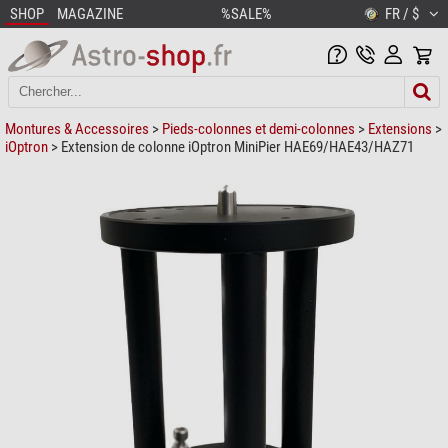
SHOP
MAGAZINE
%SALE%
FR / $
Montures & Accessoires
>
Pieds-colonnes et demi-colonnes
>
Extensions
>
iOptron
> Extension de colonne iOptron MiniPier HAE69/HAE43/HAZ71