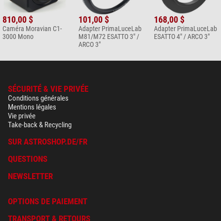
810,00 $
101,00 $
168,00 $
Caméra Moravian C1-
Adapter PrimaLuceLab
Adapter PrimaLuceLab
3000 Mono
M81/M72 ESATTO 3" /
ESATTO 4" / ARCO 3"
ARCO 3"
SÉCURITÉ & VIE PRIVÉE
Conditions générales
Mentions légales
Vie privée
Take-back & Recycling
SUR ASTROSHOP.DE/FR
QUESTIONS
NEWSLETTER
OPTIONS DE PAIEMENT
TRANSPORT & RETOURS