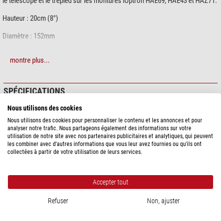
le télescope et le trépied sur les montures iOptron HAE69, HAE43 et HAZ71.
Hauteur : 20cm (8")
Diamètre : 152mm
Poids : environ 900 grammes
montre plus...
Connexion de la base par deux filetages M8.
SPÉCIFICATIONS
Nous utilisons des cookies
Capacité
Nous utilisons des cookies pour personnaliser le contenu et les annonces et pour
Approprié pour...
iOptron
analyser notre trafic. Nous partageons également des informations sur votre
utilisation de notre site avec nos partenaires publicitaires et analytiques, qui peuvent
Approprié pour monture
HAE69, HAE43, HAZ71
les combiner avec d'autres informations que vous leur avez fournies ou qu'ils ont
collectées à partir de votre utilisation de leurs services.
Données générales
Type
Trépied
Type de construction
Accessoires pour trépied
Accepter tout
Hauteur (cm)
20
Refuser
Non, ajuster
Matériel
aluminium (anodisé)
Diamètre (mm)
152