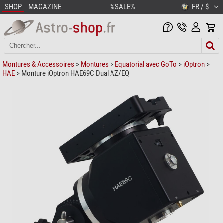
SHOP
MAGAZINE
%SALE%
FR / $
Montures & Accessoires
>
Montures
>
Equatorial avec GoTo
>
iOptron
>
HAE
> Monture iOptron HAE69C Dual AZ/EQ