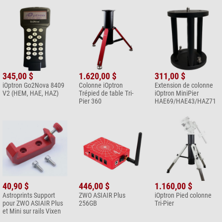
345,00 $
1.620,00 $
311,00 $
iOptron Go2Nova 8409
Colonne iOptron
Extension de colonne
V2 (HEM, HAE, HAZ)
Trépied de table Tri-
iOptron MiniPier
Pier 360
HAE69/HAE43/HAZ71
40,90 $
446,00 $
1.160,00 $
Astroprints Support
ZWO ASIAIR Plus
iOptron Pied colonne
pour ZWO ASIAIR Plus
256GB
Tri-Pier
et Mini sur rails Vixen