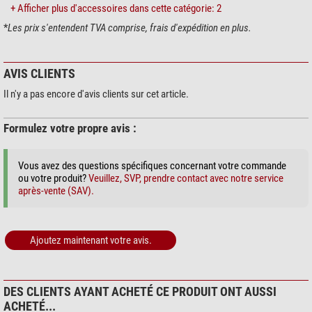
+ Afficher plus d'accessoires dans cette catégorie: 2
Mallette de transport
oui
Port USB (à la fois sur la base et sur le socle de la pince à prisme) pour
les mises à jour du firmware et le contrôle par ordinateur
*
Les prix s'entendent TVA comprise, frais d'expédition en plus.
Données générales
Wi-Fi intégré pour le contrôle de la monture
Mallette de transport en aluminium
Série
HAE
Type
Monture
AVIS CLIENTS
Il n'y a pas encore d'avis clients sur cet article.
Commande GoTo
GPS
oui
Formulez votre propre avis :
WIFI
oui
Correction PEC
oui
Alignement polaire
Easy Polar Alignment
Vous avez des questions spécifiques concernant votre commande
ou votre produit?
Veuillez, SVP, prendre contact avec notre service
la langue de goto contrôle
Anglais
après-vente (SAV).
Logiciel
Go2Nova 8411
Autoguiding
oui
Interface
AutoGuider, Aux, RS232
Base de données
212.000
Ajoutez maintenant votre avis.
DES CLIENTS AYANT ACHETÉ CE PRODUIT ONT AUSSI
ACHETÉ...