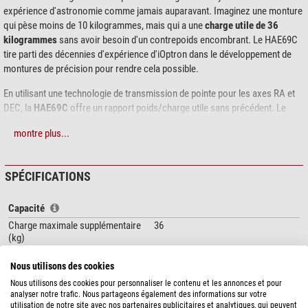
expérience d'astronomie comme jamais auparavant. Imaginez une monture
qui pèse moins de 10 kilogrammes, mais qui a une
charge utile de 36
kilogrammes
sans avoir besoin d'un contrepoids encombrant. Le HAE69C
tire parti des décennies d'expérience d'iOptron dans le développement de
montures de précision pour rendre cela possible.
En utilisant une technologie de transmission de pointe pour les axes RA et
DEC, la
HAE69C
offre un rapport poids/charge utile sans précédent. Le
boîtier noir anodisé, entièrement en métal et usiné CNC, est visuellement
montre plus...
attrayant et constitue une base robuste qui fonctionnera au plus haut niveau
pendant de nombreuses années. Des fonctions uniques, telles qu'un
frein à
friction électronique
et une
mémoire "power down",
permettent à la
SPÉCIFICATIONS
monture d'arrêter en toute sécurité une orientation GoTo et de la reprendre
ensuite ou de continuer le suivi après une panne de courant soudaine (pas
Capacité
de réalignement ni de redémarrage nécessaire).
Charge maximale supplémentaire
36
Les
montures HAE69C Dual SWG Alt-AZ/ EQ
ont une carte mère interne et
(kg)
ne nécessitent
plus de raquette de commande
. La monture dispose de ports
USB - à la fois sur la base et sur la selle - qui peuvent être directement
Interface
WiFi, USB (Go2Nova 8411)
Nous utilisons des cookies
connectés à la carte mère pour contrôler la monture et mettre à jour le
Langue
Anglais
Nous utilisons des cookies pour personnaliser le contenu et les annonces et pour
firmware. Elle dispose également d'un
réseau local sans fil intégré
.
analyser notre trafic. Nous partageons également des informations sur votre
Platine double
Losmandy & Vixen
utilisation de notre site avec nos partenaires publicitaires et analytiques, qui peuvent