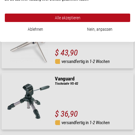
versandfertig in
1-2 Wochen
Vanguard
Alle akzeptieren
Tischstativ Vesta TT1 Champagne
Ablehnen
Nein, anpassen
$ 43,90
versandfertig in
1-2 Wochen
Vanguard
Tischstativ VS-82
$ 36,90
versandfertig in
1-2 Wochen