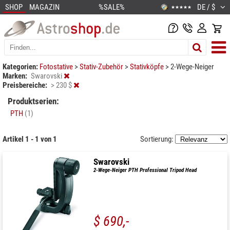
SHOP
MAGAZIN
%SALE%
DE / $
★★★★★
Kategorien:
Fotostative
>
Stativ-Zubehör
>
Stativköpfe
>
2-Wege-Neiger
Marken:
Swarovski
Preisbereiche:
> 230 $
Produktserien:
PTH
(1)
Artikel 1 - 1 von 1
Sortierung:
Swarovski
2-Wege-Neiger PTH Professional Tripod Head
$ 690,-