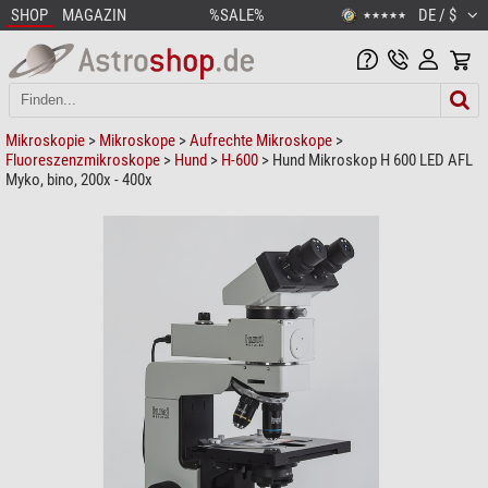
SHOP
MAGAZIN
%SALE%
DE / $
★★★★★
Mikroskopie
>
Mikroskope
>
Aufrechte Mikroskope
>
Fluoreszenzmikroskope
>
Hund
>
H-600
> Hund Mikroskop H 600 LED AFL
Myko, bino, 200x - 400x