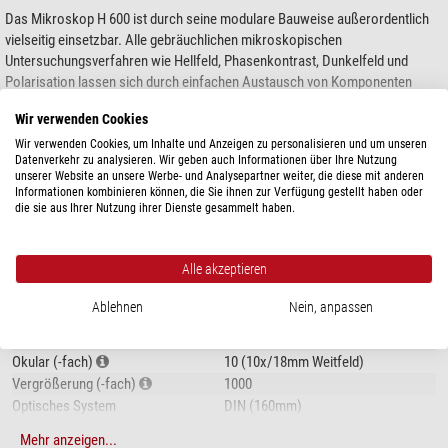
Das Mikroskop H 600 ist durch seine modulare Bauweise außerordentlich
vielseitig einsetzbar. Alle gebräuchlichen mikroskopischen
Untersuchungsverfahren wie Hellfeld, Phasenkontrast, Dunkelfeld und
Polarisation lassen sich durch einfachen Austausch von Komponenten
durchführen. Weiterhin stehen Module für Auflicht- und
Wir verwenden Cookies
Fluoreszenzmikroskopie sowie zwei verschiedene trinokulare
Mehr anzeigen...
Foto-/Videotuben zur Verfügung.
Wir verwenden Cookies, um Inhalte und Anzeigen zu personalisieren und um unseren
Datenverkehr zu analysieren. Wir geben auch Informationen über Ihre Nutzung
unserer Website an unsere Werbe- und Analysepartner weiter, die diese mit anderen
Spezifikation:
Informationen kombinieren können, die Sie ihnen zur Verfügung gestellt haben oder
TECHNISCHE DATEN
die sie aus Ihrer Nutzung ihrer Dienste gesammelt haben.
Binokulares Mikroskop mit äußerst stabilem Gußstativ
ausgerüstet mit Grob- und Feintrieb
Optik
eingebauter Halogenlampe12 V/30 W mit stufenloser Helligkeitsregelung
Alle akzeptieren
Abbildungsmaßstab (-fach)
200-400
Kreuztisch 160 x 130 mm.
Beleuchtung
Auflicht und Durchlicht
Kondensor mit Höhenverstellung für exaktes Köhlern
Ablehnen
Nein, anpassen
Kondensor
N.A.0,9
mit Aperturblende und Filterhalter für eine hervorragende Ausleuchtung
Lampentyp
LED (LED-Fluoreszenz-Illuminator)
des Bildfeldes bei allen Vergrößerungsstufen
Okular (-fach)
10 (10x/18mm Weitfeld)
Beleuchtungsstutzen mit justierbarer Leuchtfeldblende
Vergrößerung (-fach)
1000
4- oder 5-fach Objektivrevolver.
Optisches System
DIN (160mm)
Lieferumfang:
Objektiv 1
20/0,50 semiplan
Mehr anzeigen...