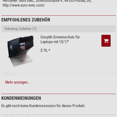
Hersteller:
euro EMC, Schlossstrasse 4 , 84103 Postau, DE,
http://www.euro-emc.com/
EMPFOHLENES ZUBEHÖR
Teleskop-Zubehör (1)
Geoptik Sonnenschutz für
Laptops mit 15/17"
$ 70,-*
Filter (2)
Mehr anzeigen...
Baader Sperrfilter Solar
Continuum 2"
$ 229,-*
KUNDENMEINUNGEN
Es gibt noch keine Kundenrezension für dieses Produkt.