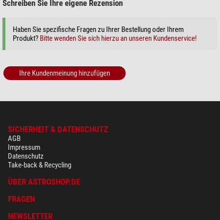
Schreiben Sie Ihre eigene Rezension
+ Weitere Zubehörprodukte in dieser Kategorie: 1
Medien > Astronomie-Bücher (4)
Haben Sie spezifische Fragen zu Ihrer Bestellung oder Ihrem
Produkt?
Bitte wenden Sie sich hierzu an unseren Kundenservice!
Oculum Verlag Solar Eclipse
Atlas
$ 34,90*
Ihre Kundenmeinung hinzufügen
+ Weitere Zubehörprodukte in dieser Kategorie: 3
Outdoor (1)
Lunt Solar Systems
Sonnenhut mit Nackenschutz
SICHERHEIT & DATENSCHUTZ
$ 69,-*
AGB
Impressum
*
Alle Preise inklusive der gesetzlichen Mehrwertsteuer, zzgl. Versandkosten.
Datenschutz
Take-back & Recycling
ÜBER ASTROSHOP.DE
FRAGEN
NEWSLETTER