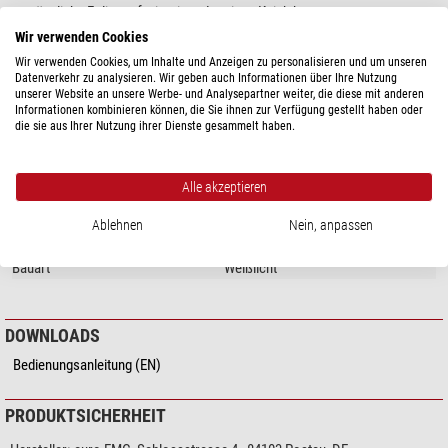
ursprüngliche Folie perforiert ist oder einen Knick hat.
Wir verwenden Cookies
Wir verwenden Cookies, um Inhalte und Anzeigen zu personalisieren und um unseren
Datenverkehr zu analysieren. Wir geben auch Informationen über Ihre Nutzung
unserer Website an unsere Werbe- und Analysepartner weiter, die diese mit anderen
Informationen kombinieren können, die Sie ihnen zur Verfügung gestellt haben oder
Mehr anzeigen...
die sie aus Ihrer Nutzung ihrer Dienste gesammelt haben.
TECHNISCHE DATEN
Alle akzeptieren
Allgemein
Ablehnen
Nein, anpassen
Typ
Sonnenfilter
Bauart
Weißlicht
DOWNLOADS
Bedienungsanleitung (EN)
PRODUKTSICHERHEIT