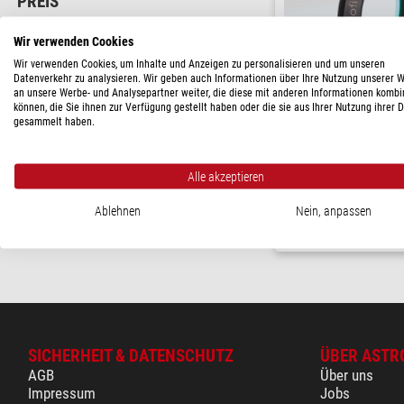
PREIS
60 - 120 $
(1)
Wir verwenden Cookies
LIEFERBARKEIT
Wir verwenden Cookies, um Inhalte und Anzeigen zu personalisieren und um unseren
Datenverkehr zu analysieren. Wir geben auch Informationen über Ihre Nutzung unserer 
kurzfristig
(1)
an unsere Werbe- und Analysepartner weiter, die diese mit anderen Informationen kombi
können, die Sie ihnen zur Verfügung gestellt haben oder die sie aus Ihrer Nutzung ihrer 
gesammelt haben.
Astronomik
Infrarot-Sperrfilter 1,25"
( 5 / 
Alle akzeptieren
$ 69,-
Ablehnen
Nein, anpassen
versandfertig in
SICHERHEIT & DATENSCHUTZ
ÜBER ASTR
AGB
Über uns
Impressum
Jobs