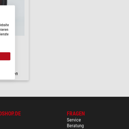
Website
nieren
Dienste
5 )
3-7 Tagen
OSHOP.DE
FRAGEN
Service
Beratung