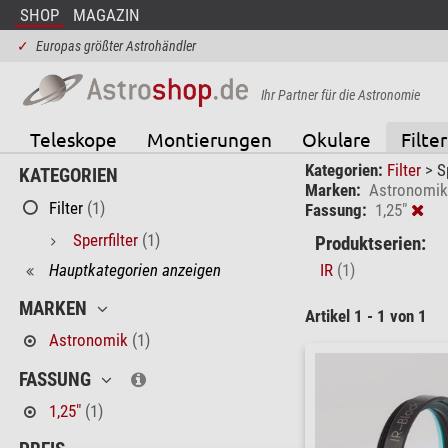
SHOP
MAGAZIN
✓
Europas größter Astrohändler
Ihr Partner für die Astronomie
Teleskope
Montierungen
Okulare
Filter
Kategorien:
Filter
>
S
KATEGORIEN
Marken:
Astronomik
Filter
(1)
Fassung:
1,25"
Sperrfilter
(1)
Produktserien:
Hauptkategorien anzeigen
IR
(1)
MARKEN
Artikel 1 - 1 von 1
Astronomik
(1)
FASSUNG
1,25"
(1)