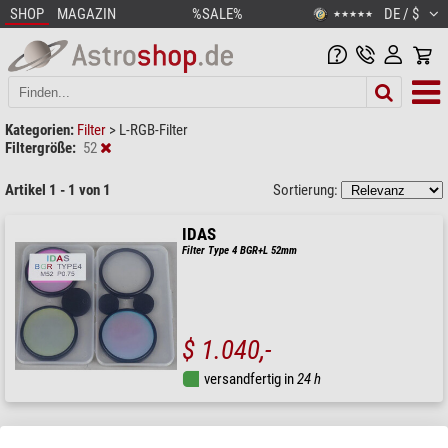
SHOP
MAGAZIN
%SALE%
DE / $
★★★★★
Kategorien:
Filter
>
L-RGB-Filter
Filtergröße:
52
Artikel 1 - 1 von 1
Sortierung:
IDAS
Filter Type 4 BGR+L 52mm
$ 1.040,-
versandfertig in
24 h