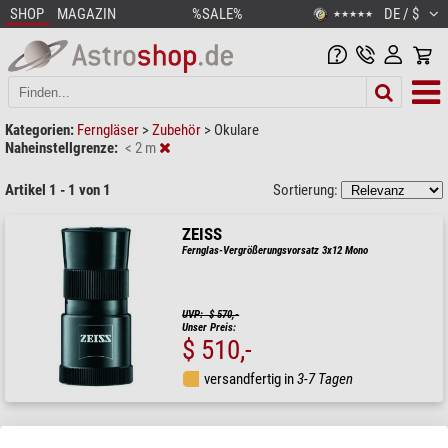
SHOP
MAGAZIN
%SALE%
DE / $
★★★★★
Kategorien:
Ferngläser
>
Zubehör
>
Okulare
Naheinstellgrenze:
< 2 m
Artikel 1 - 1 von 1
Sortierung:
ZEISS
Fernglas-Vergrößerungsvorsatz 3x12 Mono
UVP: $ 570,-
Unser Preis:
$ 510,-
versandfertig in
3-7 Tagen