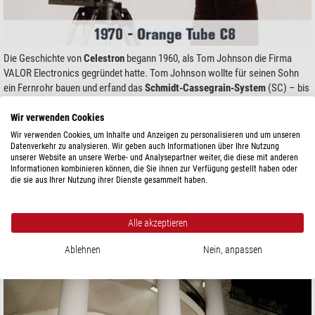
Die Geschichte von
Celestron
begann 1960, als Tom Johnson die Firma
VALOR Electronics gegründet hatte. Tom Johnson wollte für seinen Sohn
ein Fernrohr bauen und erfand das
Schmidt-Cassegrain-System
(SC) – bis
heute das meistverkaufte hochwertige Spiegelsystem der Welt.
Wir verwenden Cookies
Schon bald änderte er den Firmennamen in
Celestron
und widmete sich nur
Wir verwenden Cookies, um Inhalte und Anzeigen zu personalisieren und um unseren
noch seinen Fernrohren. In den Anfangsjahren stellte er immer größere
Datenverkehr zu analysieren. Wir geben auch Informationen über Ihre Nutzung
Geräte her. Seine Meisterwerke waren Cassegrain Teleskope mit bis zu 22"
unserer Website an unsere Werbe- und Analysepartner weiter, die diese mit anderen
Informationen kombinieren können, die Sie ihnen zur Verfügung gestellt haben oder
Öffnung.
die sie aus Ihrer Nutzung ihrer Dienste gesammelt haben.
Alle akzeptieren
Ablehnen
Nein, anpassen