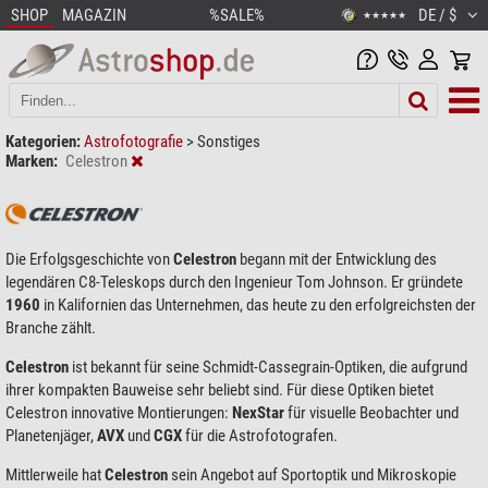
SHOP
MAGAZIN
%SALE%
DE / $
★★★★★
Kategorien:
Astrofotografie
>
Sonstiges
Marken:
Celestron
Die Erfolgsgeschichte von
Celestron
begann mit der Entwicklung des
legendären C8-Teleskops durch den Ingenieur Tom Johnson. Er gründete
1960
in Kalifornien das Unternehmen, das heute zu den erfolgreichsten der
Branche zählt.
Celestron
ist bekannt für seine Schmidt-Cassegrain-Optiken, die aufgrund
ihrer kompakten Bauweise sehr beliebt sind. Für diese Optiken bietet
Celestron innovative Montierungen:
NexStar
für visuelle Beobachter und
Planetenjäger,
AVX
und
CGX
für die Astrofotografen.
Mittlerweile hat
Celestron
sein Angebot auf Sportoptik und Mikroskopie