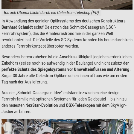
Barack Obama blickt durch ein Celestron-Teleskop (PD)
In Abwandlung des genialen Optiksystems des deutschen Konstrukteurs
Bernhard Schmidt
schuf Celestron das Schmidt-Cassegrain („SC”-
Fernrohrsystem), das die Amateurastronomie in der ganzen Welt
revolutioniert hat. Die Vorteile des SC-Systems konnten bis heute durch kein
anderes Fernrohrkonzept überboten werden.
Besonders hervorzuheben ist die Anschlussfähigkeit jeglichen erdenklichen
Zubehörs (sei es noch so aufwendig in der Baulänge) und nicht zuletzt
der
perfekte Schutz des Spiegelsystems vor Umwelteinflüssen und Alterung
.
Sogar 30 Jahre alte Celestron-Optiken sehen innen oft aus wie am ersten
Tag nach der Auslieferung.
Aus der „Schmidt-Cassegrain-Idee” entstand inzwischen eine riesige
Fernrohrfamilie mit optischen Systemen für jeden Geldbeutel – bis hin zu
den neuesten N
exStar-Evolution
und
CGX-Teleskopen
mit dem SkyAlign-
Justierverfahren.