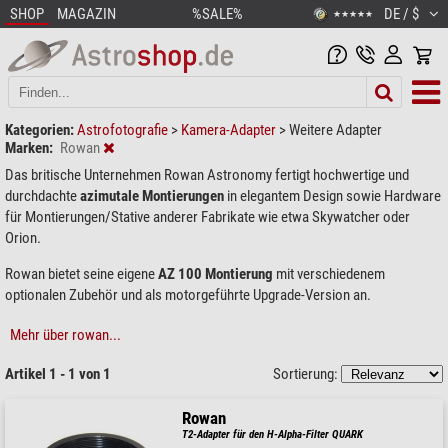
SHOP
MAGAZIN
%SALE%
DE / $
★★★★★
Kategorien:
Astrofotografie
>
Kamera-Adapter
>
Weitere Adapter
Marken:
Rowan
Das britische Unternehmen Rowan Astronomy fertigt hochwertige und
durchdachte
azimutale Montierungen
in elegantem Design sowie Hardware
für Montierungen/Stative anderer Fabrikate wie etwa Skywatcher oder
Orion.
Rowan bietet seine eigene
AZ 100 Montierung
mit verschiedenem
optionalen Zubehör und als motorgeführte Upgrade-Version an.
Mehr über rowan...
Artikel 1 - 1 von 1
Sortierung:
Rowan
T2-Adapter für den H-Alpha-Filter QUARK