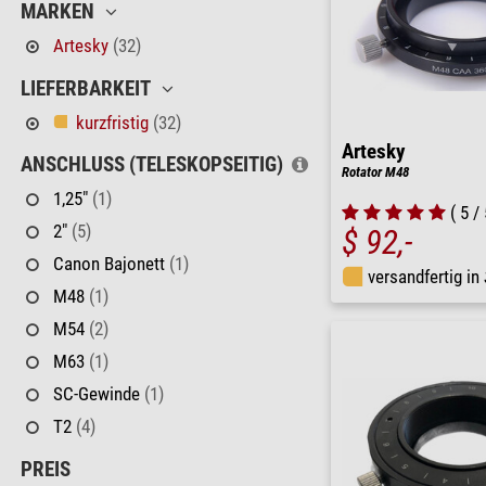
MARKEN
Artesky
(32)
LIEFERBARKEIT
kurzfristig
(32)
Artesky
ANSCHLUSS (TELESKOPSEITIG)
Rotator M48
1,25"
(1)
( 5 / 
2"
(5)
$ 92,-
Canon Bajonett
(1)
versandfertig in
M48
(1)
M54
(2)
M63
(1)
SC-Gewinde
(1)
T2
(4)
PREIS