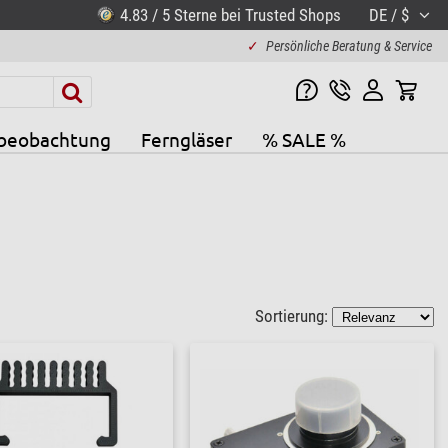
4.83 / 5 Sterne bei Trusted Shops
DE / $
✓
Persönliche Beratung & Service
beobachtung
Ferngläser
% SALE %
Sortierung: