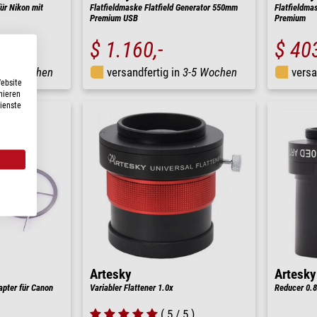
ür Nikon mit
Flatfieldmaske Flatfield Generator 550mm
Flatfieldma
Premium USB
Premium
$ 1.160,-
$ 403
3-5 Wochen
versandfertig in
3-5 Wochen
versa
Website
nieren
Dienste
Artesky
Artesky
pter für Canon
Variabler Flattener 1.0x
Reducer 0.
( 5 / 5 )