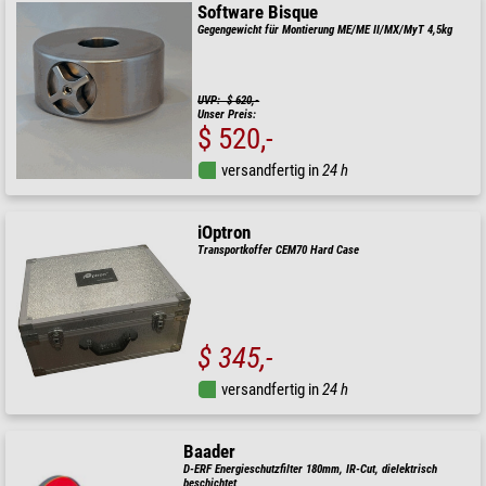
Software Bisque
Gegengewicht für Montierung ME/ME II/MX/MyT 4,5kg
UVP: $ 620,-
Unser Preis:
$ 520,-
versandfertig in
24 h
iOptron
Transportkoffer CEM70 Hard Case
$ 345,-
versandfertig in
24 h
Baader
D-ERF Energieschutzfilter 180mm, IR-Cut, dielektrisch
beschichtet