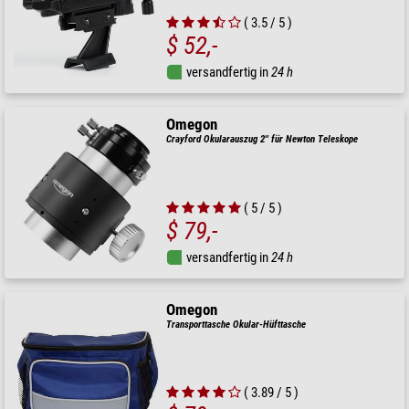
( 3.5 / 5 )
$ 52,-
versandfertig in
24 h
Omegon
Crayford Okularauszug 2'' für Newton Teleskope
( 5 / 5 )
$ 79,-
versandfertig in
24 h
Omegon
Transporttasche Okular-Hüfttasche
( 3.89 / 5 )