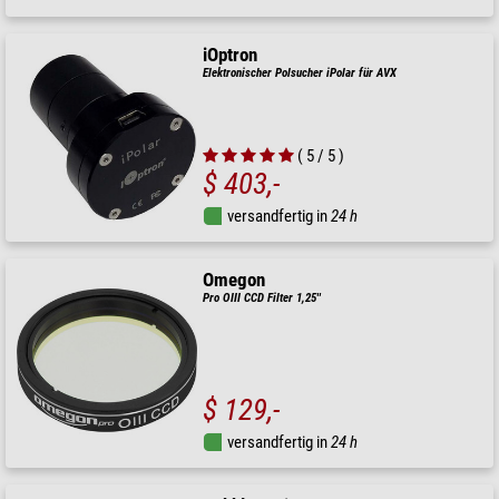
iOptron
Elektronischer Polsucher iPolar für AVX
( 5 / 5 )
$ 403,-
versandfertig in
24 h
Omegon
Pro OIII CCD Filter 1,25''
$ 129,-
versandfertig in
24 h