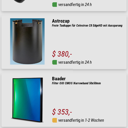
versandfertig in
24 h
Astrozap
Feste Taukappe für Celestron C8 EdgeHD mit Aussparung
$ 380,-
versandfertig in
24 h
Baader
Filter OIII CMOS Narrowband 50x50mm
$ 353,-
versandfertig in
1-2 Wochen