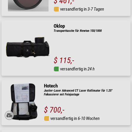
$ 461,-
versandfertig in
3-7 Tagen
Oklop
Transporttasche für Newton 150/1000
$ 115,-
versandfertig in
24 h
Hotech
Justier-Laser Advanced CT Laser Kollimator für 1.25"
Fokussierer mit Feinjustage
$ 700,-
versandfertig in
6-10 Wochen