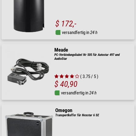
$ 172,-
versandfertig in
24 h
Meade
PC-Verbindungskabel Nr 505 für Autostar 497 und
AudioStar
( 3.75 / 5 )
$ 40,90
versandfertig in
24 h
Omegon
Transportkoffer für Nexstar 6 SE