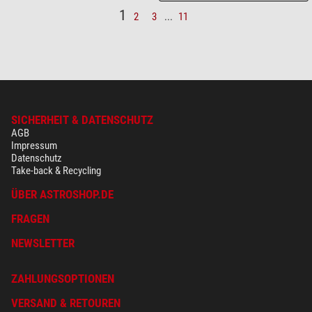
1
2
3
...
11
SICHERHEIT & DATENSCHUTZ
AGB
Impressum
Datenschutz
Take-back & Recycling
ÜBER ASTROSHOP.DE
FRAGEN
NEWSLETTER
ZAHLUNGSOPTIONEN
VERSAND & RETOUREN