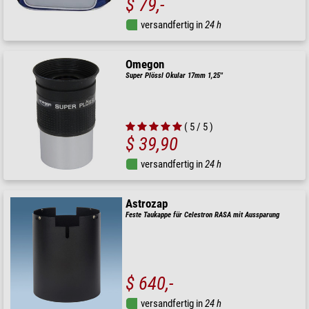
$ 79,-
versandfertig in
24 h
Omegon
Super Plössl Okular 17mm 1,25''
( 5 / 5 )
$ 39,90
versandfertig in
24 h
Astrozap
Feste Taukappe für Celestron RASA mit Aussparung
$ 640,-
versandfertig in
24 h