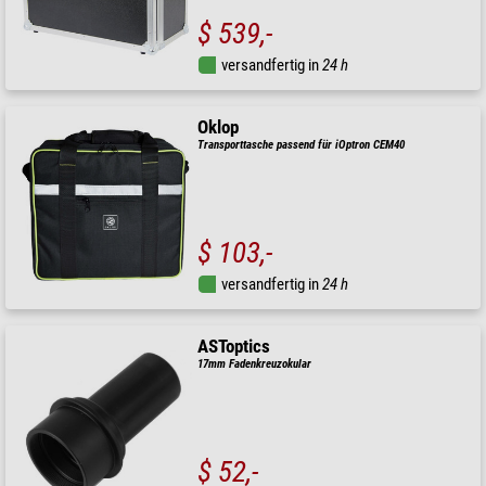
$ 539,-
versandfertig in
24 h
Oklop
Transporttasche passend für iOptron CEM40
$ 103,-
versandfertig in
24 h
ASToptics
17mm Fadenkreuzokular
$ 52,-