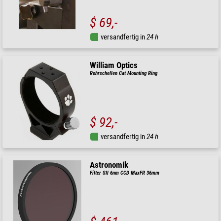
$ 69,-
versandfertig in
24 h
William Optics
Rohrschellen Cat Mounting Ring
$ 92,-
versandfertig in
24 h
Astronomik
Filter SII 6nm CCD MaxFR 36mm