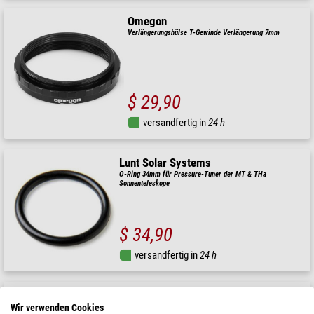
Omegon
Verlängerungshülse T-Gewinde Verlängerung 7mm
$ 29,90
versandfertig in
24 h
Lunt Solar Systems
O-Ring 34mm für Pressure-Tuner der MT & THa
Sonnenteleskope
$ 34,90
versandfertig in
24 h
ASToptics
Wir verwenden Cookies
Easy Grip Twist Lock Adapter (M48 zu 1.25")