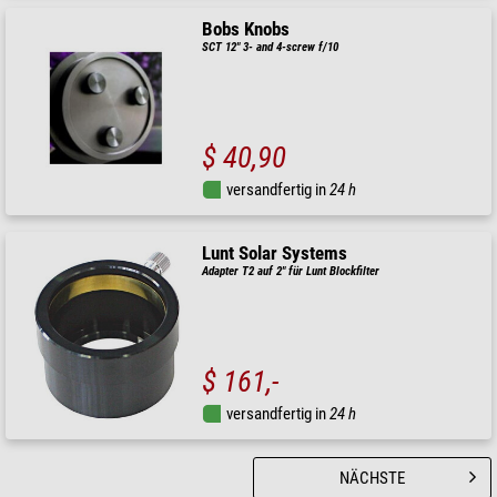
Bobs Knobs
SCT 12" 3- and 4-screw f/10
$ 40,90
versandfertig in
24 h
Lunt Solar Systems
Adapter T2 auf 2" für Lunt Blockfilter
$ 161,-
versandfertig in
24 h
NÄCHSTE