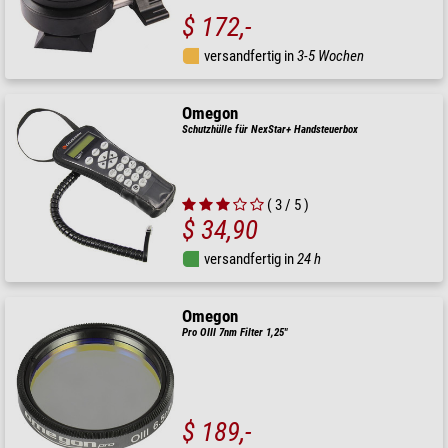
$ 172,-
versandfertig in
3-5 Wochen
Omegon
Schutzhülle für NexStar+ Handsteuerbox
( 3 / 5 )
$ 34,90
versandfertig in
24 h
Omegon
Pro OIII 7nm Filter 1,25"
$ 189,-