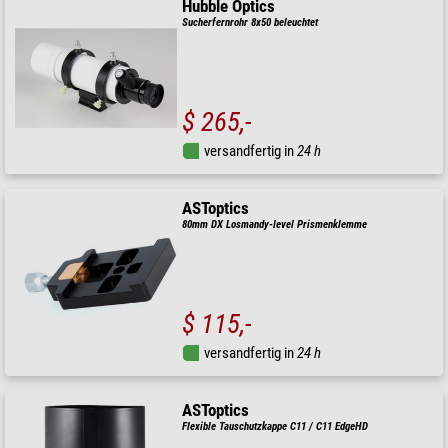
Hubble Optics
Sucherfernrohr 8x50 beleuchtet
$ 265,-
versandfertig in
24 h
ASToptics
80mm DX Losmandy-level Prismenklemme
$ 115,-
versandfertig in
24 h
ASToptics
Flexible Tauschutzkappe C11 / C11 EdgeHD