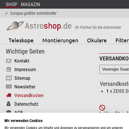
SHOP
MAGAZIN
✓
Europas größter Astrohändler
Ihr Partner für die Astronomie
Teleskope
Montierungen
Okulare
Filter
Wichtige Seiten
VERSANDKO
Kontakt
Impressum
Sitemap
Versandkoste
Newsletter
1
x ZEISS D
Versandkosten
Datenschutz
AGB
Leider gibt es
Wir verwenden Cookies
Weitere Seiten
Diese Produkte 
Wir verwenden Cookies, um Inhalte und Anzeigen zu personalisieren und um unseren