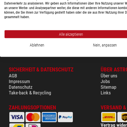
76513
Warenkorb
Datenverkehr zu analysieren. Wir geben auch Informationen über Ihre Nutzung unserer 
an unsere Werbe- und Analysepartner weiter, die diese mit anderen Informationen kombi
Glossar
können, die Sie ihnen zur Verfügung gestellt haben oder die sie aus Ihrer Nutzung ihrer 
Kompletter Ü
gesammelt haben.
Alle akzeptieren
Ablehnen
Nein, anpassen
SICHERHEIT & DATENSCHUTZ
ÜBER ASTR
AGB
Über uns
Impressum
Jobs
Datenschutz
Sitemap
Take-back & Recycling
Links
ZAHLUNGSOPTIONEN
VERSAND &
Vertrag wide