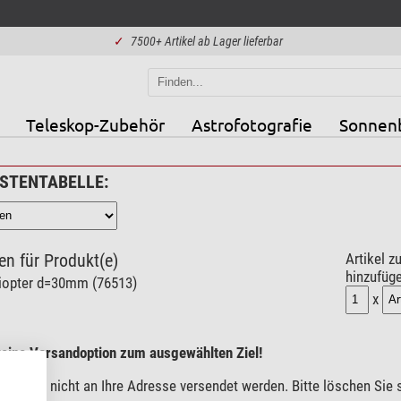
✓
7500+ Artikel ab Lager lieferbar
Teleskop-Zubehör
Astrofotografie
Sonnen
STENTABELLE:
n für Produkt(e)
Artikel z
hinzufüg
iopter d=30mm (76513)
x
 keine Versandoption zum ausgewählten Ziel!
können nicht an Ihre Adresse versendet werden. Bitte löschen Sie s