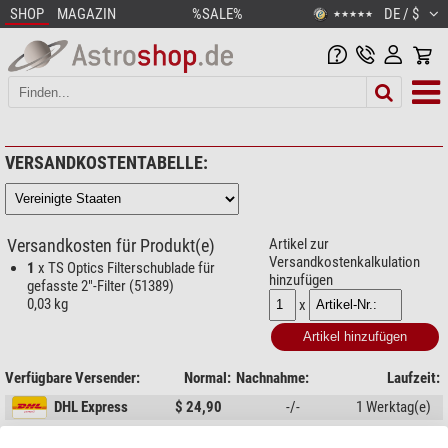
SHOP
MAGAZIN
%SALE%
DE / $
★★★★★
VERSANDKOSTENTABELLE:
Versandkosten für Produkt(e)
Artikel zur
Versandkostenkalkulation
1
x TS Optics Filterschublade für
hinzufügen
gefasste 2"-Filter (51389)
0,03 kg
x
Verfügbare Versender:
Normal:
Nachnahme:
Laufzeit:
DHL Express
$ 24,90
-/-
1 Werktag(e)