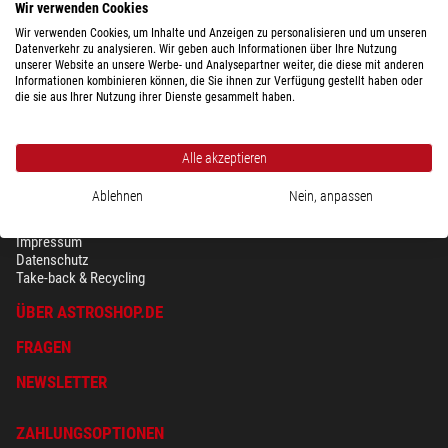
Wir verwenden Cookies
Kompletter Überblick über die Versandkosten nach Gewicht für das oben
Wir verwenden Cookies, um Inhalte und Anzeigen zu personalisieren und um unseren
Datenverkehr zu analysieren. Wir geben auch Informationen über Ihre Nutzung
gewählte Land.
unserer Website an unsere Werbe- und Analysepartner weiter, die diese mit anderen
Informationen kombinieren können, die Sie ihnen zur Verfügung gestellt haben oder
die sie aus Ihrer Nutzung ihrer Dienste gesammelt haben.
Alle akzeptieren
Ablehnen
Nein, anpassen
SICHERHEIT & DATENSCHUTZ
AGB
Impressum
Datenschutz
Take-back & Recycling
ÜBER ASTROSHOP.DE
FRAGEN
NEWSLETTER
ZAHLUNGSOPTIONEN