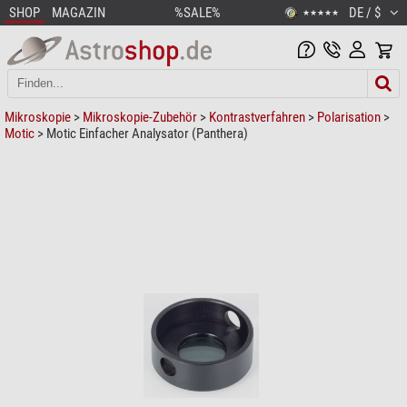
SHOP
MAGAZIN
%SALE%
DE / $
★★★★★
Mikroskopie
>
Mikroskopie-Zubehör
>
Kontrastverfahren
>
Polarisation
>
Motic
> Motic Einfacher Analysator (Panthera)