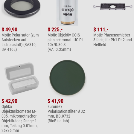
$ 49,90
$ 225,-
$ 111,-
Motic Polarisator (zum
Motic Objektiv CCIS
Motic Phasenschieber
Aufstecken auf
plan achromat. UC PL
3-fach; für Ph1 Ph2 und
Lichtaustritt) (BA310,
60x/0.80 S
Hellfeld
BA 410E)
(AA=0.35mm)
$ 42,90
$ 41,90
Optika
Euromex
Objektmikrometer M-
Polarisationsfilter Ø 32
005, mikrometrischer
mm, BB.9732
Objektträger, Range 1
(BioBlue.lab)
mm, Teilung 0.01mm,
26x76 mm