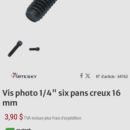
N° d'article : 64163
Vis photo 1/4" six pans creux 16
mm
3,90 $
TVA incluse
plus frais d'expédition