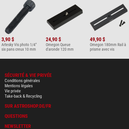
3,90 $
24,90 $
49,90 $
Artesky Vis photo 1/4"
Omegon Queue
Omegon 180mm Rail à
six pans creux 10 mm
d'aronde 120 mm
prisme avec vis
SÉCURITÉ & VIE PRIVÉE
Conditions générales
Mentions légales
Vie privée
Take-back & Recycling
SUR ASTROSHOP.DE/FR
QUESTIONS
NEWSLETTER