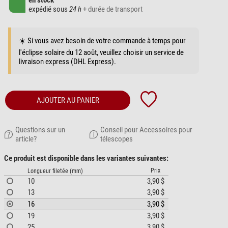
en stock
expédié sous
24 h
+ durée de transport
☀️ Si vous avez besoin de votre commande à temps pour
l'éclipse solaire du 12 août, veuillez choisir un service de
livraison express (DHL Express).
AJOUTER AU PANIER
Questions sur un
Conseil pour Accessoires pour
article?
télescopes
Ce produit est disponible dans les variantes suivantes:
Prix
Longueur filetée (mm)
10
3,90 $
13
3,90 $
16
3,90 $
19
3,90 $
25
3,90 $