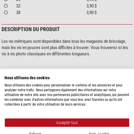
32
3,90 $
38
3,90 $
DESCRIPTION DU PRODUIT
Les vis métriques sont disponibles dans tous les magasins de bricolage,
mais les vis en pouces sont plus difficiles à trouver. Vous trouverez ici les
vis à vis photo classiques en différentes longueurs.
Nous utilisons des cookies
Nous utilisons des cookies pour personnaliser le contenu et les annonces et pour
analyser notre trafic. Nous partageons également des informations sur votre
utilisation de notre site avec nos partenaires publicitaires et analytiques, qui peuvent
les combiner avec d'autres informations que vous leur avez fournies ou qu'ils ont
montre plus...
collectées à partir de votre utilisation de leurs services.
SPÉCIFICATIONS
Accepter tout
Capacité
Refuser
Non, ajuster