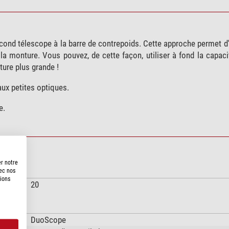
econd télescope à la barre de contrepoids. Cette approche permet 
la monture. Vous pouvez, de cette façon, utiliser à fond la capac
ure plus grande !
ux petites optiques.
e.
er notre
vec nos
tions
20
DuoScope