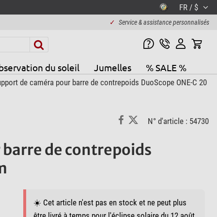
FR / $
✓
Service & assistance personnalisés
servation du soleil
Jumelles
% SALE %
upport de caméra pour barre de contrepoids DuoScope ONE-C 20
N° d'article : 54730
 barre de contrepoids
m
☀️ Cet article n'est pas en stock et ne peut plus
être livré à temps pour l'éclipse solaire du 12 août,