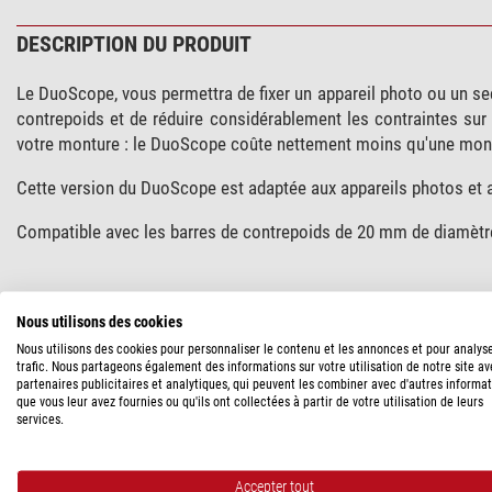
DESCRIPTION DU PRODUIT
Le DuoScope, vous permettra de fixer un appareil photo ou un s
contrepoids et de réduire considérablement les contraintes sur 
votre monture : le DuoScope coûte nettement moins qu'une mont
Cette version du DuoScope est adaptée aux appareils photos et a
Compatible avec les barres de contrepoids de 20 mm de diamètr
SPÉCIFICATIONS
Nous utilisons des cookies
Nous utilisons des cookies pour personnaliser le contenu et les annonces et pour analys
Capacité
trafic. Nous partageons également des informations sur votre utilisation de notre site a
partenaires publicitaires et analytiques, qui peuvent les combiner avec d'autres informa
Diamètre de la barre contrepoids (mm)
que vous leur avez fournies ou qu'ils ont collectées à partir de votre utilisation de leurs
services.
Données générales
Série
Accepter tout