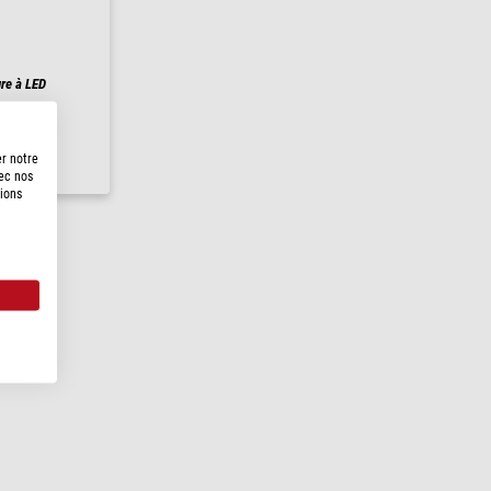
re à LED
er notre
 h
vec nos
tions