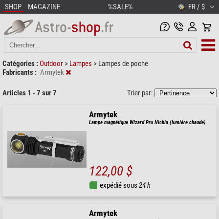
SHOP
MAGAZINE
%SALE%
FR / $
Catégories :
Outdoor
>
Lampes
>
Lampes de poche
Fabricants :
Armytek
Articles 1 - 7 sur 7
Trier par:
Armytek
Lampe magnétique Wizard Pro Nichia (lumière chaude)
122,00 $
expédié sous
24 h
Armytek