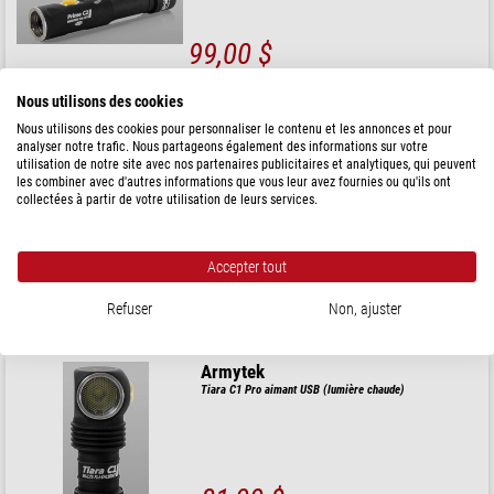
99,00 $
expédié sous
3-5 semaines
Nous utilisons des cookies
Nous utilisons des cookies pour personnaliser le contenu et les annonces et pour
analyser notre trafic. Nous partageons également des informations sur votre
Armytek
utilisation de notre site avec nos partenaires publicitaires et analytiques, qui peuvent
Lampe de poche/Lampe frontale Elf C1 (lumière chaude)
les combiner avec d'autres informations que vous leur avez fournies ou qu'ils ont
collectées à partir de votre utilisation de leurs services.
Accepter tout
75,00 $
expédié sous
3-5 semaines
Refuser
Non, ajuster
Armytek
Tiara C1 Pro aimant USB (lumière chaude)