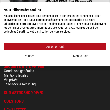
Extension de colonne PE160 pour AM5 / AM3
Nous utilisons des cookies
Nous utilisons des cookies pour personnaliser le contenu et les annonces et pour
Prix public : 184,00 $
analyser notre trafic. Nous partageons également des informations sur votre
Notre prix:
165,00 $
utilisation de notre site avec nos partenaires publicitaires et analytiques, qui peuvent
les combiner avec d'autres informations que vous leur avez fournies ou qu'ils ont
collectées à partir de votre utilisation de leurs services.
expédié sous
24 h
Accepter tout
Refuser
Non, ajuster
SÉCURITÉ & VIE PRIVÉE
Conditions générales
Mentions légales
Vie privée
Take-back & Recycling
SUR ASTROSHOP.DE/FR
QUESTIONS
NEWSLETTER