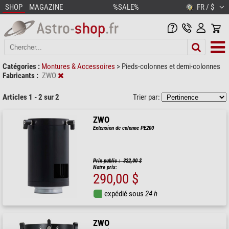
SHOP
MAGAZINE
%SALE%
FR / $
Catégories :
Montures & Accessoires
>
Pieds-colonnes et demi-colonnes
Fabricants :
ZWO
Articles 1 - 2 sur 2
Trier par:
ZWO
Extension de colonne PE200
Prix public : 322,00 $
Notre prix:
290,00 $
expédié sous
24 h
ZWO