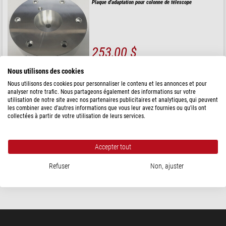
Plaque d'adaptation pour colonne de télescope
253,00 $
expédié sous
3-5 semaines
Nous utilisons des cookies
Nous utilisons des cookies pour personnaliser le contenu et les annonces et pour
analyser notre trafic. Nous partageons également des informations sur votre
Pulsar
utilisation de notre site avec nos partenaires publicitaires et analytiques, qui peuvent
Colonne pour télescope
les combiner avec d'autres informations que vous leur avez fournies ou qu'ils ont
collectées à partir de votre utilisation de leurs services.
Accepter tout
1.160,00 $
Refuser
Non, ajuster
expédié sous
3-5 semaines