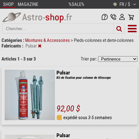
SHOP
MAGAZINE
%SALE%
FR / $
Catégories :
Montures & Accessoires
>
Pieds-colonnes et demi-colonnes
Fabricants :
Pulsar
Articles 1 - 3 sur 3
Trier par:
Pulsar
Kit de fixation pour colonne de télescope
92,00 $
expédié sous
3-5 semaines
Pulsar