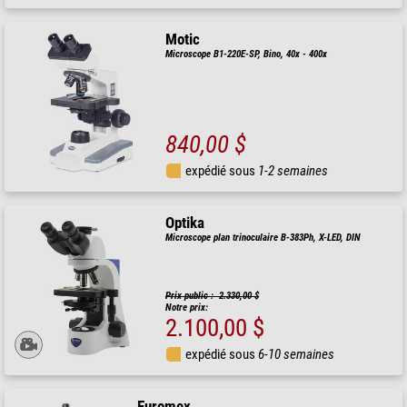
Motic
Microscope B1-220E-SP, Bino, 40x - 400x
840,00 $
expédié sous
1-2 semaines
Optika
Microscope plan trinoculaire B-383Ph, X-LED, DIN
Prix public : 2.330,00 $
Notre prix:
2.100,00 $
expédié sous
6-10 semaines
Euromex