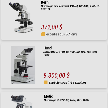
Kern
Microscope Bino Achromat 4/10/40, WF10x18, 0,5W LED,
OBS 114
372,00 $
expédié sous
3-7 jours
Hund
Microscope AFL Plan 50, HBO 50W, bino, fluo, 100x -
1000x
8.300,00 $
expédié sous
1-2 semaines
Motic
Microscope B1-223E-SP, Trino, 40x - 1000x