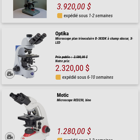
3.920,00 $
expédié sous
1-2 semaines
Optika
Microscope plan trinoculaire B-383DK à champ obscur, X-
LED
Prix public : 2.580,00 $
Notre prix:
2.320,00 $
expédié sous
6-10 semaines
Motic
Microscope RED230, bino
1.280,00 $