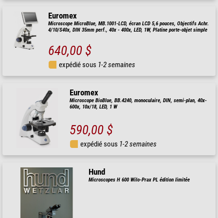
Euromex
Microscope MicroBlue, MB.1001-LCD, écran LCD 5,6 pouces, Objectifs Achr.
4/10/S40x, DIN 35mm perf., 40x - 400x, LED, 1W, Platine porte-objet simple
640,00 $
expédié sous
1-2 semaines
Euromex
Microscope BioBlue, BB.4240, monoculaire, DIN, semi-plan, 40x-
600x, 10x/18, LED, 1 W
590,00 $
expédié sous
1-2 semaines
Hund
Microscopes H 600 Wilo-Prax PL édition limitée