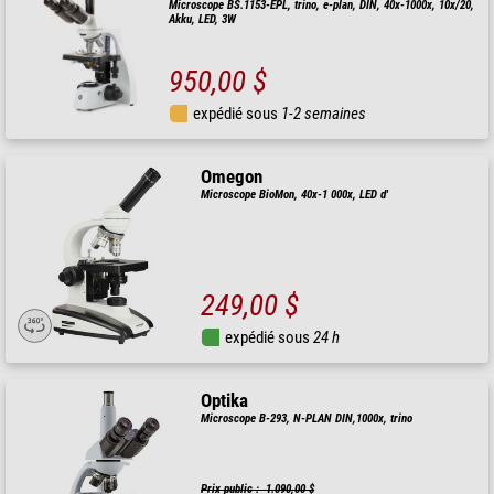
Microscope BS.1153-EPL, trino, e-plan, DIN, 40x-1000x, 10x/20,
Akku, LED, 3W
950,00 $
expédié sous
1-2 semaines
Omegon
Microscope BioMon, 40x-1 000x, LED d'
249,00 $
expédié sous
24 h
Optika
Microscope B-293, N-PLAN DIN,1000x, trino
Prix public : 1.090,00 $