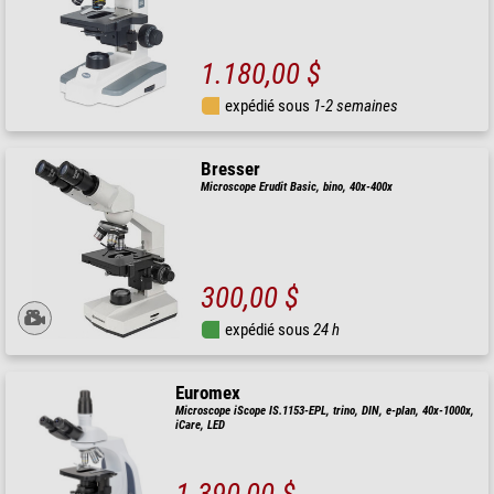
1.180,00 $
expédié sous
1-2 semaines
Bresser
Microscope Erudit Basic, bino, 40x-400x
300,00 $
expédié sous
24 h
Euromex
Microscope iScope IS.1153-EPL, trino, DIN, e-plan, 40x-1000x,
iCare, LED