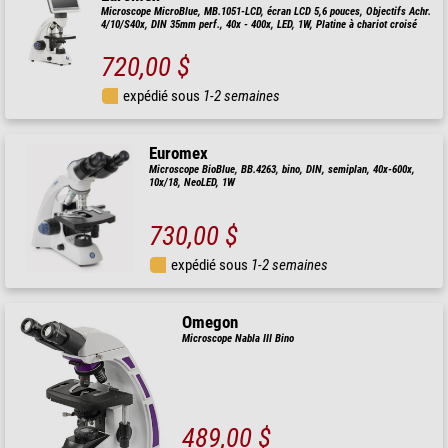
Microscope MicroBlue, MB.1051-LCD, écran LCD 5,6 pouces, Objectifs Achr.
4/10/S40x, DIN 35mm perf., 40x - 400x, LED, 1W, Platine à chariot croisé
720,00 $
expédié sous
1-2 semaines
Euromex
Microscope BioBlue, BB.4263, bino, DIN, semiplan, 40x-600x,
10x/18, NeoLED, 1W
730,00 $
expédié sous
1-2 semaines
Omegon
Microscope Nabla III Bino
489,00 $