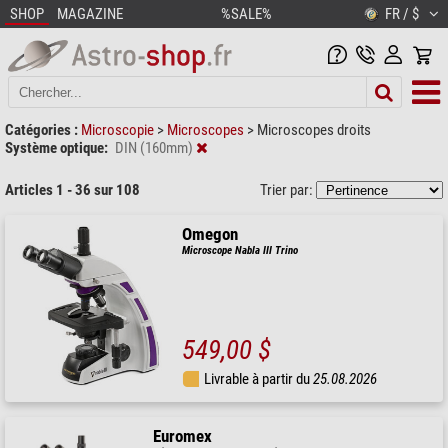
SHOP
MAGAZINE
%SALE%
FR / $
Catégories :
Microscopie
>
Microscopes
>
Microscopes droits
Système optique:
DIN (160mm)
Articles 1 - 36 sur 108
Trier par:
Omegon
Microscope Nabla III Trino
549,00 $
Livrable à partir du
25.08.2026
Euromex