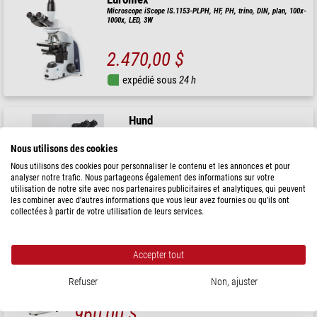
Microscope iScope IS.1153-PLPH, HF, PH, trino, DIN, plan, 100x-
1000x, LED, 3W
2.470,00 $
expédié sous
24 h
Hund
Microscope H 600 LED AFL Myko, bino, 200x - 400x
Nous utilisons des cookies
Nous utilisons des cookies pour personnaliser le contenu et les annonces et pour
analyser notre trafic. Nous partageons également des informations sur votre
utilisation de notre site avec nos partenaires publicitaires et analytiques, qui peuvent
5.400,00 $
les combiner avec d'autres informations que vous leur avez fournies ou qu'ils ont
collectées à partir de votre utilisation de leurs services.
expédié sous
1-2 semaines
Accepter tout
Euromex
Microscope BioBlue, BB.4220-LCD, écran LCD 7 pouces, Objectifs SMP
Refuser
Non, ajuster
4/10/S40x, DIN, 40x - 400x, 10x/18, LED, 1W, Platine à chariot croisé
960,00 $