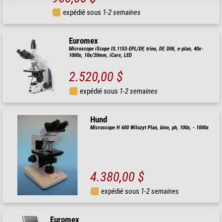
expédié sous
1-2 semaines
Euromex
Microscope iScope IS.1153-EPL/DF, trino, DF, DIN, e-plan, 40x-
1000x, 10x/20mm, iCare, LED
2.520,00 $
expédié sous
1-2 semaines
Hund
Microscope H 600 Wilozyt Plan, bino, ph, 100x, - 1000x
4.380,00 $
expédié sous
1-2 semaines
Euromex