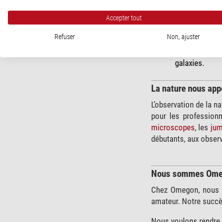
Partir à l’aventure d
Accepter tout
ciel étoilé. Nos
télescopes vous fon
Refuser
Non, ajuster
voir les planètes, le
nébuleuses et les
galaxies.
La nature nous app
L’observation de la n
pour les profession
microscopes
, les
jum
débutants, aux observ
Nous sommes Om
Chez Omegon, nous so
amateur. Notre succè
Nous voulons rendre l