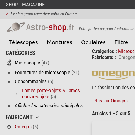
SHOP
MAGAZINE
✓
Le plus grand revendeur astro en Europe
Votre partenaire pour l'astronomie
Télescopes
Montures
Oculaires
Filtre
Catégories :
Microsc
CATÉGORIES
Fabricants :
Omego
Microscopie
(47)
Fournitures de microscopie
(21)
Consommables
(5)
La fascination des é
Lames porte-objets & Lames
couvre-objets
(5)
Plus sur Omegon...
Afficher les catégories principales
Articles 1 - 5 sur 5
FABRICANT
Omegon
(5)