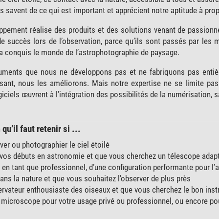
 savent de ce qui est important et apprécient notre aptitude à prop
ppement réalise des produits et des solutions venant de passionn
de succès lors de l’observation, parce qu’ils sont passés par les 
a conquis le monde de l’astrophotographie de paysage.
uments que nous ne développons pas et ne fabriquons pas entiè
aisant, nous les améliorons. Mais notre expertise ne se limite pa
ciels œuvrent à l’intégration des possibilités de la numérisation, s
’il faut retenir si ...
er ou photographier le ciel étoilé
 vos débuts en astronomie et que vous cherchez un télescope adap
 en tant que professionnel, d’une configuration performante pour l’
ns la nature et que vous souhaitez l’observer de plus près
rvateur enthousiaste des oiseaux et que vous cherchez le bon ins
microscope pour votre usage privé ou professionnel, ou encore pou