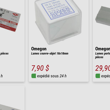
Omegon
Omego
 pièces
Lames couvre-objet 18x18mm
Lames porte
pièces
7,90 $
29,9
 h
expédié sous
24 h
expé