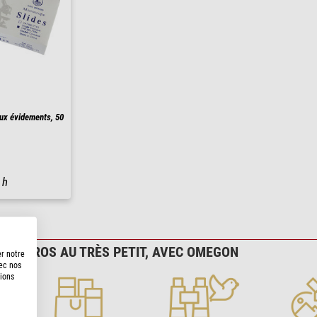
ux évidements, 50
 h
TRÈS GROS AU TRÈS PETIT, AVEC OMEGON
er notre
vec nos
tions