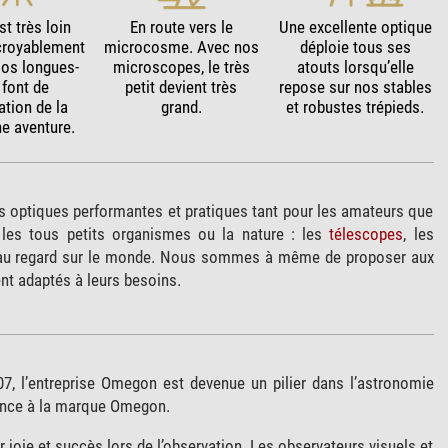
st très loin
En route vers le
Une excellente optique
ncroyablement
microcosme. Avec nos
déploie tous ses
Nos longues-
microscopes, le très
atouts lorsqu’elle
 font de
petit devient très
repose sur nos stables
ation de la
grand.
et robustes trépieds.
ne aventure.
des optiques performantes et pratiques tant pour les amateurs que
 les tous petits organismes ou la nature : les
télescopes
, les
au regard sur le monde. Nous sommes à même de proposer aux
nt adaptés à leurs besoins.
, l’entreprise Omegon est devenue un pilier dans l’astronomie
iance à la marque Omegon.
r joie et succès lors de l’observation. Les observateurs visuels et