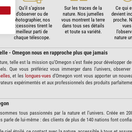
u
Qu’il s’agisse
Sur les traces de la
Ce qui e
d’observer ou de
nature. Nos jumelles
devient i
t
photographier, nos
vous montrent la terre
proche. 
s
accessoires tirent le
dans tous ses détails
vues
meilleur parti de
et toute sa variété.
l’observ
chaque télescope.
nature u
elle - Omegon nous en rapproche plus que jamais
ature, telle est la mission qu’Omegon s’est fixée pour développer 
nels. Que vous préfériez vous immerger dans l’univers, observer
elles
, et les
longues-vues
d’Omegon vont vous apporter un nouve
ateurs expérimentés et aux professionnels des produits parfaiteme
egon
mmes tous passionnés par la nature et l’univers. Créée en 2007
s parle de lui-même : des clients de plus de 140 nations font conf
e ciel étoilé, ce contact avec la nature, accessible à tous et assure