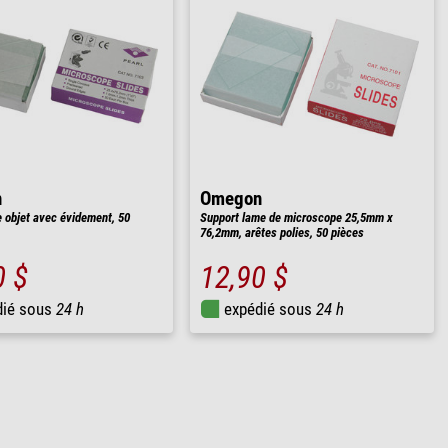
n
Omegon
 objet avec évidement, 50
Support lame de microscope 25,5mm x
76,2mm, arêtes polies, 50 pièces
0 $
12,90 $
dié sous
24 h
expédié sous
24 h