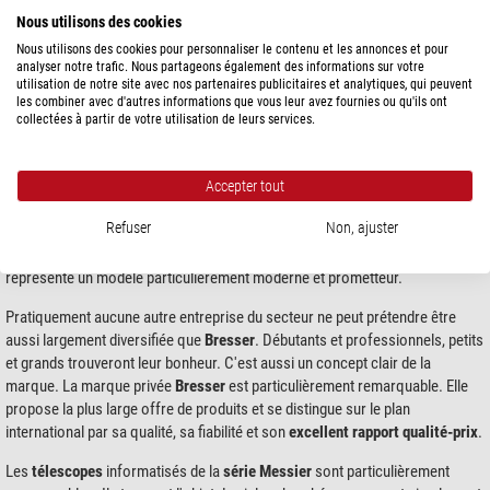
Nous utilisons des cookies
Nous utilisons des cookies pour personnaliser le contenu et les annonces et pour
La société
Bresser
a été fondée en 1957 par
Josef Bresser
. Tout d'abord, la
analyser notre trafic. Nous partageons également des informations sur votre
société s'était spécialisée dans l'importation et la vente de jumelles. Après
utilisation de notre site avec nos partenaires publicitaires et analytiques, qui peuvent
la mort de Josef Bresser, son fils
Rolf Bresser
reprit l'entreprise en 1979. Le
les combiner avec d'autres informations que vous leur avez fournies ou qu'ils ont
collectées à partir de votre utilisation de leurs services.
développement technique et la conception de nouveaux produits optiques
innovants étaient son principal objectif. Aujourd'hui,
Bresser
est l'un des
fournisseurs leaders de produits optiques en Europe, ce qui en fait l'un des
Accepter tout
plus importants au monde.
Refuser
Non, ajuster
En tant que membre du
groupe JOC
,
Bresser
regroupe sous un même toit le
développement, la production, la distribution et le marketing. Ce concept
représente un modèle particulièrement moderne et prometteur.
Pratiquement aucune autre entreprise du secteur ne peut prétendre être
aussi largement diversifiée que
Bresser
. Débutants et professionnels, petits
et grands trouveront leur bonheur. C'est aussi un concept clair de la
marque. La marque privée
Bresser
est particulièrement remarquable. Elle
propose la plus large offre de produits et se distingue sur le plan
international par sa qualité, sa fiabilité et son
excellent rapport qualité-prix
.
Les
télescopes
informatisés de la
série Messier
sont particulièrement