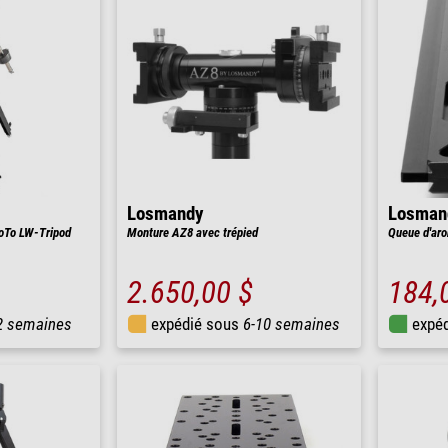
Losmandy
Losman
oTo LW-Tripod
Monture AZ8 avec trépied
Queue d'aro
2.650,00 $
184,
2 semaines
expédié sous
6-10 semaines
expé