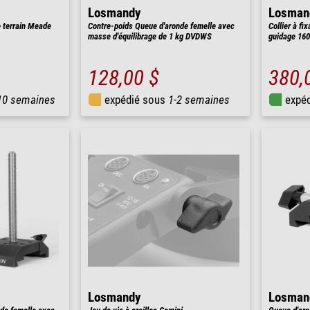
Losmandy
Losman
e terrain Meade
Contre-poids Queue d'aronde femelle avec
Collier à fi
masse d'équilibrage de 1 kg DVDWS
guidage 16
128,00 $
380,
10 semaines
expédié sous
1-2 semaines
expé
Losmandy
Losman