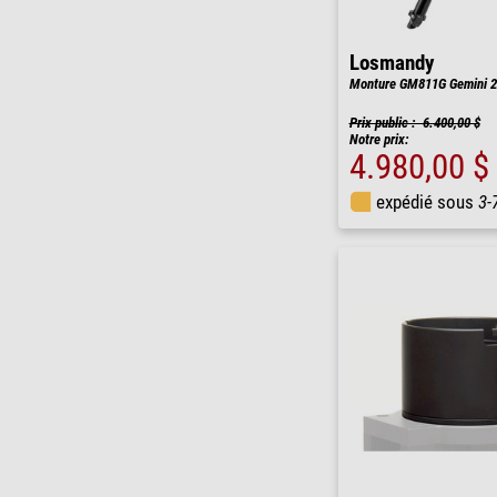
Losmandy
Monture GM811G Gemini 2
Prix public : 6.400,00 $
Notre prix:
4.980,00 $
expédié sous
3-