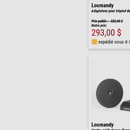
Losmandy
Adaptateur pour trépied d
Prix public : 325,00 $
Notre prix:
293,00 $
expédié sous
6-
Losmandy