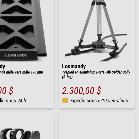
dy
Losmandy
nde mâle vers mâle 178 mm
Trépied en aluminium Porta-Jib Spider Dolly
(3-leg)
00 $
2.300,00 $
dié sous
24 h
expédié sous
6-10 semaines