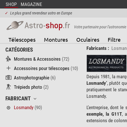
SHOP
MAGAZINE
✓
Le plus grand revendeur astro en Europe
Votre partenaire pour l'astronomie
Télescopes
Montures
Oculaires
Filtre
Fabricants :
Losman
CATÉGORIES
Montures & Accessoires
(72)
Accessoires pour télescopes
(10)
Depuis 1981, la marq
Astrophotographie
(6)
Losmandy’
, plutôt q
Trépieds photo
(2)
pratiquement le stand
Losmandy.
FABRICANT
L’entreprise, dont le
Losmandy
(90)
exemple, la G11T
, 
extensions de colonn