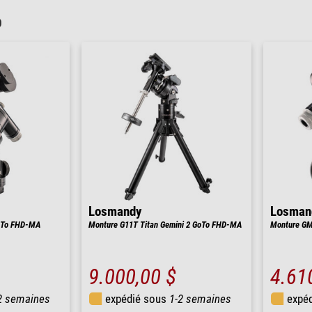
0
Losmandy
Losman
GoTo FHD-MA
Monture G11T Titan Gemini 2 GoTo FHD-MA
Monture GM
9.000,00 $
4.61
2 semaines
expédié sous
1-2 semaines
expé