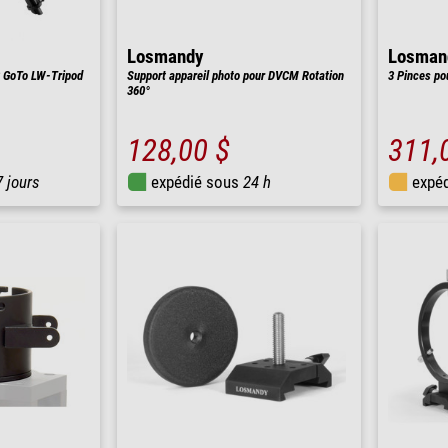
Losmandy
Losman
 GoTo LW-Tripod
Support appareil photo pour DVCM Rotation
3 Pinces pou
360°
128,00 $
311,
7 jours
expédié sous
24 h
expé