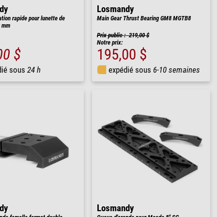
dy
Losmandy
xation rapide pour lunette de
Main Gear Thrust Bearing GM8 MGTB8
0 mm
Prix public : 219,00 $
Notre prix:
00 $
195,00 $
dié sous
24 h
expédié sous
6-10 semaines
dy
Losmandy