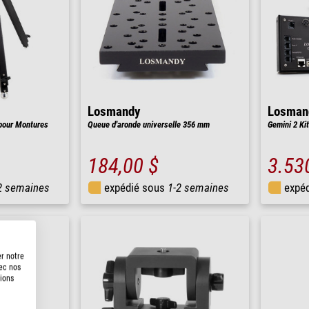
Losmandy
Losman
 pour Montures
Queue d'aronde universelle 356 mm
Gemini 2 Kit
184,00 $
3.53
2 semaines
expédié sous
1-2 semaines
expé
er notre
vec nos
tions