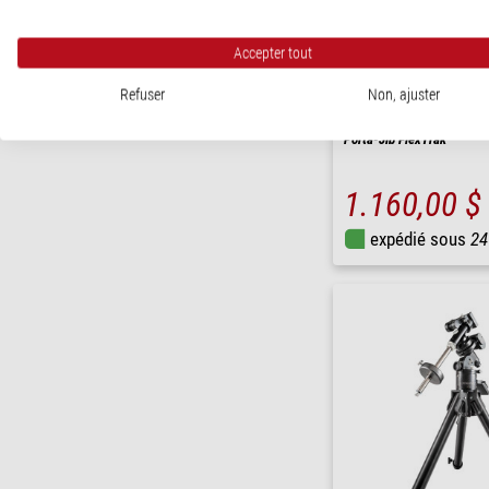
Accepter tout
Refuser
Non, ajuster
Losmandy
Porta-Jib FlexTrak
1.160,00 $
expédié sous
24