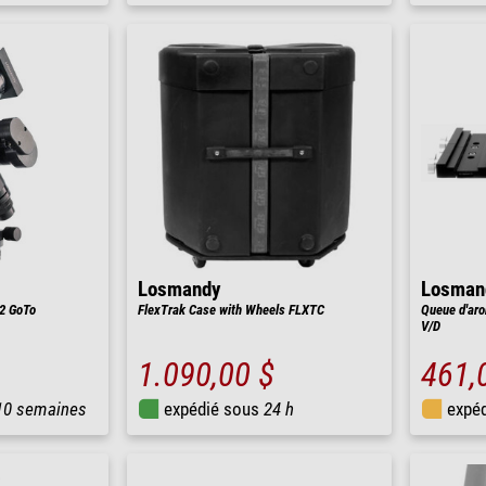
Losmandy
Losman
2 GoTo
FlexTrak Case with Wheels FLXTC
Queue d'aro
V/D
1.090,00 $
461,
10 semaines
expédié sous
24 h
expé