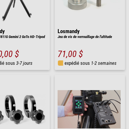
dy
Losmandy
811G Gemini 2 GoTo HD-Tripod
Jeu de vis de verrouillage de l'altitude
0,00 $
71,00 $
dié sous
3-7 jours
expédié sous
1-2 semaines