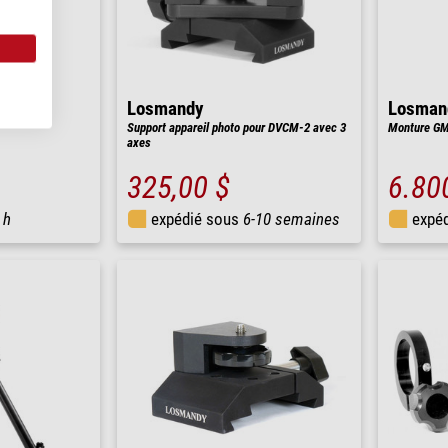
Losmandy
Losman
Support appareil photo pour DVCM-2 avec 3
Monture GM
axes
325,00 $
6.80
 h
expédié sous
6-10 semaines
expé