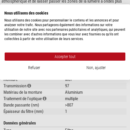
atmosphérique et de laisser passer les zones de la lumière à ondes plus
longues, nettement moins sensibles à la turbulence. Cette approche réduit
Nous utilisons des cookies
visiblement les problèmes de seeing dans la photographie planétaire et
lunaire, sans perte significative de sensibilité du capteur d'image.
Nous utilisons des cookies pour personnaliser le contenu et les annonces et pour
analyser notre trafic. Nous partageons également des informations sur votre
Conseils et instructions d'utilisation
utilisation de notre site avec nos partenaires publicitaires et analytiques, qui peuvent
les combiner avec d'autres informations que vous leur avez fournies ou qu'ils ont
collectées à partir de votre utilisation de leurs services.
Le ProPlanet IR 807 est conçu comme un complément au ProPlanet IR
montre plus...
742, en cas de très mauvaise visibilité et lorsque les télescopes ont une
capacité de collecte de lumière suffisante.
Accepter tout
SPÉCIFICATIONS
La perte de sensibilité de la plupart des appareils de prise de vue avec le
« 807 » par rapport au « 742 » est d'environ un diaphragme, soit 50 %, ou,
Refuser
Non, ajuster
inversement, un doublement du temps d'exposition.
Capacité
Assombrissement du ciel au crépuscule
monture
M67
Prises de vue de planètes, d'étoiles et de comètes brillantes dans le ciel
Transmission
97
diurne
Matériau de la monture
Aluminium
Prises de vue de jeunes étoiles dans des nuages de poussière et des
Traitement de l'optique
multiple
zones de formation stellaire
Bande passante (nm)
>807
Épaisseur du filtre (mm)
1
Alternative :
en cas de bonne visibilité ou avec des télescopes d'une
ouverture inférieure à 10" (250 mm), l'utilisation du ProPlanet IR 742
Données générales
d'Astronomik est recommandée.