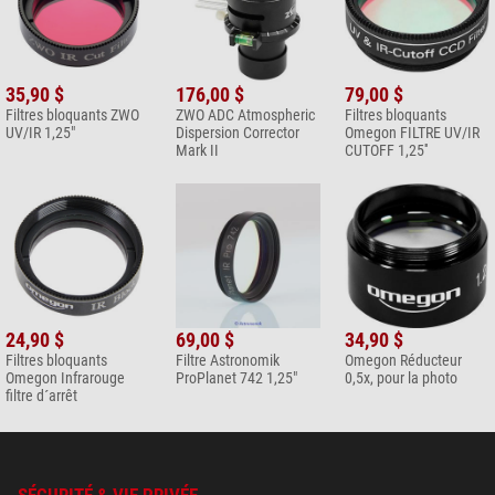
35,90 $
176,00 $
79,00 $
Filtres bloquants ZWO
ZWO ADC Atmospheric
Filtres bloquants
UV/IR 1,25"
Dispersion Corrector
Omegon FILTRE UV/IR
Mark II
CUTOFF 1,25''
24,90 $
69,00 $
34,90 $
Filtres bloquants
Filtre Astronomik
Omegon Réducteur
Omegon Infrarouge
ProPlanet 742 1,25"
0,5x, pour la photo
filtre d´arrêt