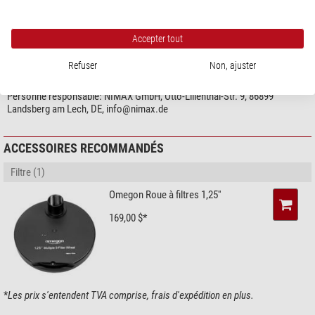
montre plus...
Type de construction
Filtres passants
Domaine d´emploi
Accepter tout
SÉCURITÉ DES PRODUITS
Utilisable (visuel)
non
Refuser
Non, ajuster
Fabricant:
Suzhou ZWO Co., Ltd., Moon bay road 6, SuZhou Industrial
Utilisable pour des photos
oui
Park, 215123 SuZhou, CN, www.zwoastro.com
Contre pollution lumineuse
oui
Personne responsable:
NIMAX GmbH, Otto-Lilienthal-Str. 9, 86899
Observation: jour et crépuscule
oui
Landsberg am Lech, DE,
info@nimax.de
Lune
oui
Venus
oui
ACCESSOIRES RECOMMANDÉS
Mars
oui
Jupiter
oui
Filtre (1)
Saturne
oui
Omegon Roue à filtres 1,25''
Uranus
oui
Comètes
oui
169,00 $*
*
Les prix s'entendent TVA comprise, frais d'expédition en plus.