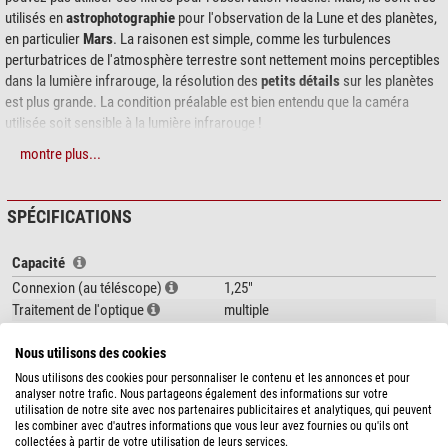
utilisés en
astrophotographie
pour l'observation de la Lune et des planètes,
en particulier
Mars
. La raisonen est simple, comme les turbulences
perturbatrices de l'atmosphère terrestre sont nettement moins perceptibles
dans la lumière infrarouge, la résolution des
petits détails
sur les planètes
est plus grande. La condition préalable est bien entendu que la caméra
utilisée soit sensible à la lumière infrarouge !
montre plus...
SPÉCIFICATIONS
Capacité
Connexion (au téléscope)
1,25"
Traitement de l'optique
multiple
Matériau de la monture
Aluminium
Nous utilisons des cookies
monture
1,25"
Nous utilisons des cookies pour personnaliser le contenu et les annonces et pour
Données générales
analyser notre trafic. Nous partageons également des informations sur votre
utilisation de notre site avec nos partenaires publicitaires et analytiques, qui peuvent
Série
Filter
les combiner avec d'autres informations que vous leur avez fournies ou qu'ils ont
Type
Filtre
collectées à partir de votre utilisation de leurs services.