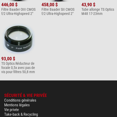
446,00 $
458,00 $
43,90 $
Filtre Baader OIII CMOS
Filtre Baader SII CMOS
Tube allonge TS Optics
f/2 Ultra-Highspeed 2"
f/2 Ultra-Highspeed 2"
M48 17-23mm
93,00 $
TS Optics Réducteur de
focale 0,5x avec pas de
vis pour filtres 50,8 mm
SÉCURITÉ & VIE PRIVÉE
Conditions générales
Mentions légales
Vie privée
Take-back & Recycling