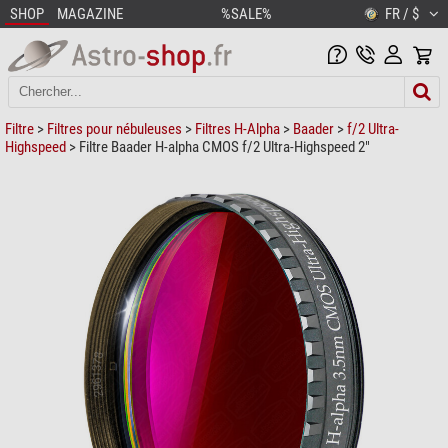
SHOP
MAGAZINE
%SALE%
FR / $
Filtre
>
Filtres pour nébuleuses
>
Filtres H-Alpha
>
Baader
>
f/2 Ultra-
Highspeed
> Filtre Baader H-alpha CMOS f/2 Ultra-Highspeed 2"