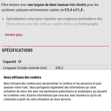
Filtre linéaire avec
une largeur de demi-hauteur très étroite
pour les
systèmes optiques extrêmement rapides de
f/3,4 à f/1,8 :
Spécialement conçu pour répondre aux exigences particulières des
filtres utilisés avec des optiques rapides telles que
l'astrographe
Celestron RASA
.
La largeur de demi-hauteur étroite permet un contraste maximal même
montre plus...
en cas de pollution lumineuse importante, minimise la taille des étoiles et
rend visibles les détails les plus fins de la nébuleuse – indispensable
SPÉCIFICATIONS
sous un ciel Bortle 9/8/7/(6).
Les
filtres optimisés CMOS
de Baader se distinguent par :
Capacité
Longueur d'onde centrale (nm)
un contraste accru
656,3
des demi-largeurs de champ plus étroites (FWHM)
Bande passante (nm)
3,5
Nous utilisons des cookies
des revêtements Reflex-Blocker™
, pour une insensibilité maximale à la
monture
2"
rétroréflexion de l'optique auxiliaire la plus proche, même dans les
Nous utilisons des cookies pour personnaliser le contenu et les annonces et pour
Matériau de la monture
Aluminium
analyser notre trafic. Nous partageons également des informations sur votre
conditions les plus défavorables
Traitement de l'optique
Reflex-Blocker™
utilisation de notre site avec nos partenaires publicitaires et analytiques, qui peuvent
FWHM soigneusement conçu pour chaque catégorie de filtre afin de
Connexion (au téléscope)
2"
les combiner avec d'autres informations que vous leur avez fournies ou qu'ils ont
permettre des expositions 1:1:1, en accord avec l'efficacité quantique et
collectées à partir de votre utilisation de leurs services.
Approprié pour...
f/3,4 - f/1,8
le rapport signal/bruit typiques des CMOS.
Épaisseur du filtre (mm)
2
Epaisseur de filtre identique aux normes existantes, avec le plus grand