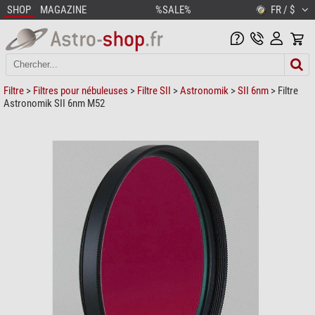
SHOP
MAGAZINE
%SALE%
FR / $
Filtre
>
Filtres pour nébuleuses
>
Filtre SII
>
Astronomik
>
SII 6nm
> Filtre
Astronomik SII 6nm M52