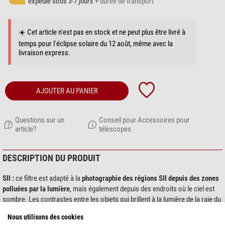
expédié sous
3-7 jours
+ durée de transport
☀️ Cet article n'est pas en stock et ne peut plus être livré à
temps pour l'éclipse solaire du 12 août, même avec la
livraison express.
AJOUTER AU PANIER
Questions sur un
Conseil pour Accessoires pour
article?
télescopes
DESCRIPTION DU PRODUIT
SII :
ce filtre est adapté à la
photographie des régions SII depuis des zones
polluées par la lumière
, mais également depuis des endroits où le ciel est
sombre. Les contrastes entre les objets qui brillent à la lumière de la raie du
soufre à 672 nm et le fond du ciel sont extrêmement renforcés.
Nous utilisons des cookies