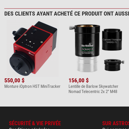
DES CLIENTS AYANT ACHETÉ CE PRODUIT ONT AUSSI
550,00 $
156,00 $
Monture iOptron HST MiniTracker
Lentille de Barlow Skywatcher
Nomad Telecentric 2x 2" M48
SÉCURITÉ & VIE PRIVÉE
SUR ASTRO