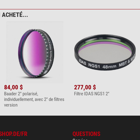
 ACHETÉ...
84,00 $
277,00 $
Baader 2" polarisé,
Filtre IDAS NGS1 2"
individuellement, avec 2" de filtres
version
SHOP.DE/FR
QUESTIONS