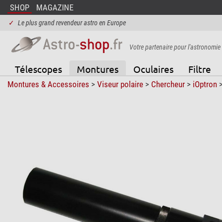
SHOP
MAGAZINE
✓
Le plus grand revendeur astro en Europe
Votre partenaire pour l'astronomie
Télescopes
Montures
Oculaires
Filtre
Montures & Accessoires
>
Viseur polaire
>
Chercheur
>
iOptron
>