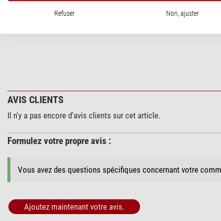
Refuser
Non, ajuster
Fabricant:
iOptron Corporation - Air Freight Orders, 1 Merrill St
Personne responsable:
NIMAX GmbH, Otto-Lilienthal-Str. 9, 868
AVIS CLIENTS
Il n'y a pas encore d'avis clients sur cet article.
Formulez votre propre avis :
Vous avez des questions spécifiques concernant votre comm
Ajoutez maintenant votre avis.