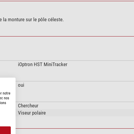
e la monture sur le pôle céleste.
iOptron HST MiniTracker
oui
er notre
vec nos
tions
Chercheur
Viseur polaire