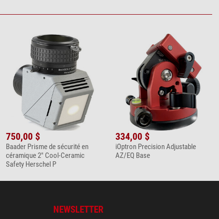
750,00 $
334,00 $
Baader Prisme de sécurité en
iOptron Precision Adjustable
céramique 2" Cool-Ceramic
AZ/EQ Base
Safety Herschel P
NEWSLETTER