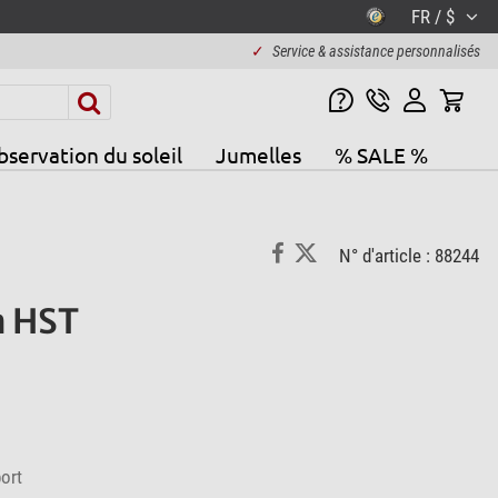
FR / $
✓
Service & assistance personnalisés
servation du soleil
Jumelles
% SALE %
N° d'article : 88244
n HST
ort