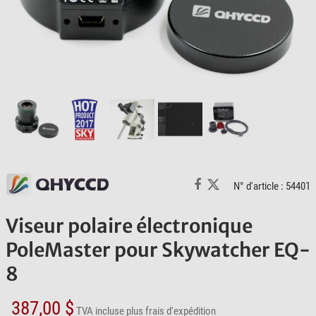
N° d'article : 54401
Viseur polaire électronique
PoleMaster pour Skywatcher EQ-
8
387,00 $
TVA incluse
plus frais d'expédition