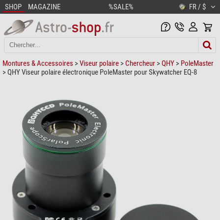
SHOP
MAGAZINE
%SALE%
FR / $
Montures & Accessoires
>
Viseur polaire
>
Chercheur
>
QHY
>
PoleMaster
> QHY Viseur polaire électronique PoleMaster pour Skywatcher EQ-8