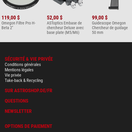
119,00 $
52,00 $
99,00 $
Omegon Filtre Pro H-
ASToptics Embase de
Guidescope Omegon
Beta 2''
chercheur Deluxe avec
Chercheur de guidage
base plate (M5/M6)
50 mm
SÉCURITÉ & VIE PRIVÉE
Conditions générales
Mentions légales
Vie privée
Take-back & Recycling
SUR ASTROSHOP.DE/FR
QUESTIONS
NEWSLETTER
OPTIONS DE PAIEMENT