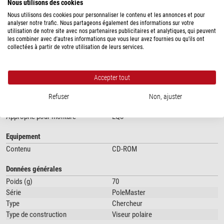
Nous utilisons des cookies
important, l'alignement polaire est réussi même si la monture n'est réglée
SPÉCIFICATIONS
Nous utilisons des cookies pour personnaliser le contenu et les annonces et pour
correctement que de façon globale.
analyser notre trafic. Nous partageons également des informations sur votre
utilisation de notre site avec nos partenaires publicitaires et analytiques, qui peuvent
Il fonctionne également dans le
ciel austral
! En outre, aux latitudes faibles,
Capacité
les combiner avec d'autres informations que vous leur avez fournies ou qu'ils ont
il est tenu compte de la réfraction atmosphérique.
collectées à partir de votre utilisation de leurs services.
Champ de vision apparent (°)
11 x 8
Justesse de position
30
Interface
USB 2.0
Accepter tout
Type de capteur
Chip CMOS
Taille des pixels
3,75
Refuser
Non, ajuster
Profondeur de bit (Bit)
8
Approprié pour monture
EQ8
Equipement
Contenu
CD-ROM
Données générales
Poids (g)
70
Série
PoleMaster
Type
Chercheur
Type de construction
Viseur polaire