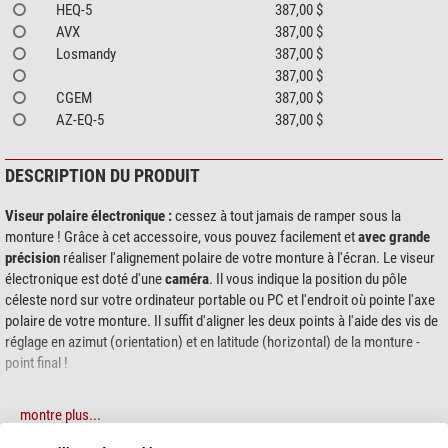
HEQ-5
387,00 $
AVX
387,00 $
Losmandy
387,00 $
387,00 $
CGEM
387,00 $
AZ-EQ-5
387,00 $
DESCRIPTION DU PRODUIT
Viseur polaire électronique :
cessez à tout jamais de ramper sous la
monture ! Grâce à cet accessoire, vous pouvez facilement et
avec grande
précision
réaliser l'alignement polaire de votre monture à l'écran. Le viseur
électronique est doté d'une
caméra
. Il vous indique la position du pôle
céleste nord sur votre ordinateur portable ou PC et l'endroit où pointe l'axe
polaire de votre monture. Il suffit d'aligner les deux points à l'aide des vis de
réglage en azimut (orientation) et en latitude (horizontal) de la monture -
point final !
La position du pôle nord céleste s'écarte légèrement de la position de
montre plus...
l'étoile polaire.
L'électronique calcule la position exacte à partir de la date
et de l'heure
. Grâce à la sensibilité de la caméra et au champ de vision