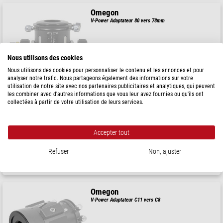
Omegon
V-Power Adaptateur 80 vers 78mm
Nous utilisons des cookies
49,90 $
Nous utilisons des cookies pour personnaliser le contenu et les annonces et pour
analyser notre trafic. Nous partageons également des informations sur votre
expédié sous
24 h
utilisation de notre site avec nos partenaires publicitaires et analytiques, qui peuvent
les combiner avec d'autres informations que vous leur avez fournies ou qu'ils ont
collectées à partir de votre utilisation de leurs services.
Omegon
Bague d'adaptation 5 mm / 80 mm pour système de mise au point
hybride Crayford 2'' Newton
Accepter tout
39,90 $
Refuser
Non, ajuster
expédié sous
24 h
Omegon
V-Power Adaptateur C11 vers C8