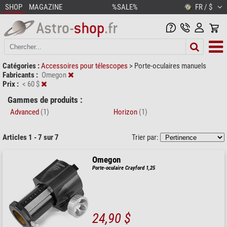
SHOP
MAGAZINE
%SALE%
FR / $
Catégories :
Accessoires pour télescopes
>
Porte-oculaires manuels
Fabricants :
Omegon
Prix :
< 60 $
Gammes de produits :
Advanced
(1)
Horizon
(1)
Articles 1 - 7 sur 7
Trier par:
Omegon
Porte-oculaire Crayford 1,25
24,90 $