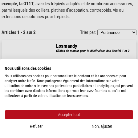
exemple, la G11T
, avec les trépieds adaptés et de nombreux accessoires,
parmi lesquels des colliers, platines d’adaptation, contrepoids, vis ou
extensions de colonnes pour trépieds.
Articles 1 - 2 sur 2
Trier par:
Losmandy
Câbles de moteur pour la déclinaison des Gemini 1 et 2
Nous utilisons des cookies
Nous utilisons des cookies pour personnaliser le contenu et les annonces et pour
52,00 $
analyser notre trafic. Nous partageons également des informations sur votre
utilisation de notre site avec nos partenaires publicitaires et analytiques, qui peuvent
expédié sous
6-10 semaines
les combiner avec d'autres informations que vous leur avez fournies ou qu'ils ont
collectées à partir de votre utilisation de leurs services.
Losmandy
Gemini 1 et 2 Câble moteur pour ascension droite
Accepter tout
Refuser
Non, ajuster