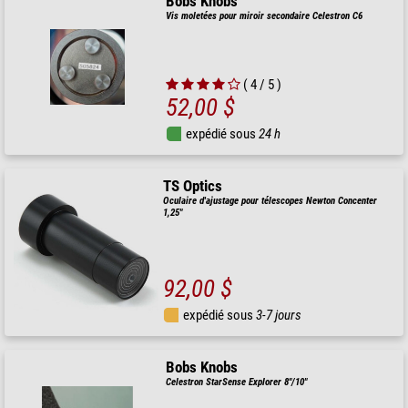
Bobs Knobs
Vis moletées pour miroir secondaire Celestron C6
( 4 / 5 )
52,00 $
expédié sous
24 h
TS Optics
Oculaire d'ajustage pour télescopes Newton Concenter
1,25"
92,00 $
expédié sous
3-7 jours
Bobs Knobs
Celestron StarSense Explorer 8"/10"