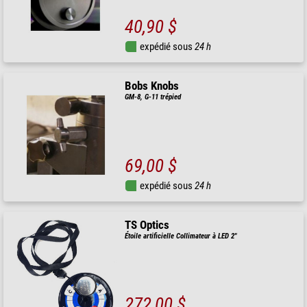
40,90 $
expédié sous
24 h
Bobs Knobs
GM-8, G-11 trépied
69,00 $
expédié sous
24 h
TS Optics
Étoile artificielle Collimateur à LED 2"
272,00 $