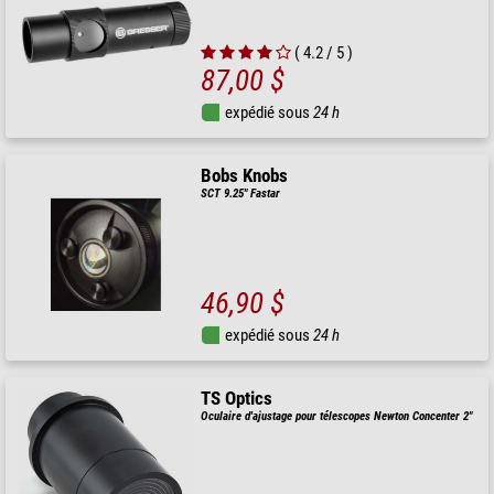
( 4.2 / 5 )
87,00 $
expédié sous
24 h
Bobs Knobs
SCT 9.25" Fastar
46,90 $
expédié sous
24 h
TS Optics
Oculaire d'ajustage pour télescopes Newton Concenter 2"