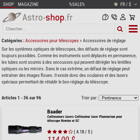
SHOP
MAGAZINE
%SALE%
FR / $
Catégories :
Accessoires pour télescopes
>
Accessoires de réglage
Sur les systèmes optiques de télescopes, des défauts de réglage sont
toujours possibles. Comme les instruments sont déplacés en permanence,
les tubes sont soumis à des secousses qui peuvent dérégler les lentilles
optiques ou les miroirs. Dans le cas extrême, un défaut de réglage peut
entraîner des images floues. Il existe donc des oculaires et des lasers
spéciaux permettant de rétablir le bon réglage du télescope.
Articles 1 - 36 sur 96
Trier par:
Baader
Collimateurs lasers Collimateur laser Planetarium pour
télescope Newton et SC
( 4.18 / 5 )
114,00 $