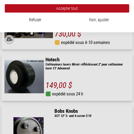
Collimateurs lasers Collimateur laser HyperStar 8"
Accepter tout
Refuser
Non, ajuster
Prix public : 810,00 $
Notre prix:
730,00 $
expédié sous
6-10 semaines
Hotech
Collimateurs lasers Miroir réfléchissant 2" pour collimateur
laser CT Advanced
149,00 $
expédié sous
24 h
Bobs Knobs
SCT 12" 3- and 4-screw f/10