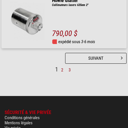
Howie Glatter
Collimateurs lasers 635nm 2"
790,00 $
expédié sous
3-6 mois
SUIVANT
1
2
3
SÉCURITÉ & VIE PRIVÉE
Conditions générales
Mentions légales