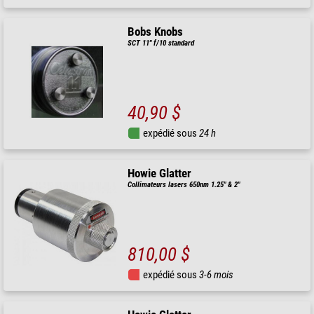
Bobs Knobs
SCT 11" f/10 standard
40,90 $
expédié sous
24 h
Howie Glatter
Collimateurs lasers 650nm 1.25" & 2"
810,00 $
expédié sous
3-6 mois