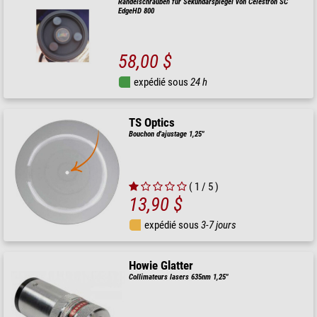
Rändelschrauben für Sekundärspiegel von Celestron SC
EdgeHD 800
58,00 $
expédié sous
24 h
TS Optics
Bouchon d'ajustage 1,25"
( 1 / 5 )
13,90 $
expédié sous
3-7 jours
Howie Glatter
Collimateurs lasers 635nm 1,25"