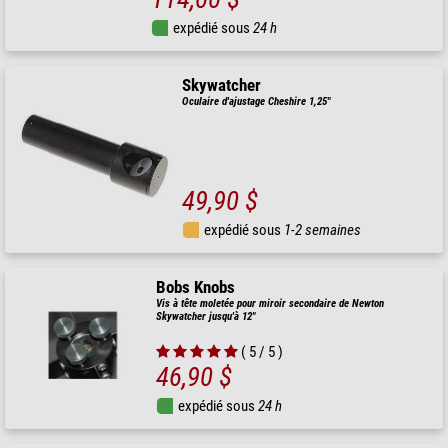
expédié sous
24 h
Skywatcher
Oculaire d'ajustage Cheshire 1,25"
49,90 $
expédié sous
1-2 semaines
Bobs Knobs
Vis à tête moletée pour miroir secondaire de Newton
Skywatcher jusqu'à 12"
( 5 / 5 )
46,90 $
expédié sous
24 h