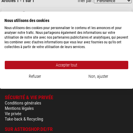
Articles 1 - 1 sur 1
Trier par:
Cullmann
Trépied FLEXX Suction Set
Nous utilisons des cookies
Nous utilisons des cookies pour personnaliser le contenu et les annonces et pour
analyser notre trafic. Nous partageons également des informations sur votre
utilisation de notre site avec nos partenaires publicitaires et analytiques, qui peuvent
les combiner avec d'autres informations que vous leur avez fournies ou qu'ils ont
48,90 $
collectées à partir de votre utilisation de leurs services.
expédié sous
3-5 semaines
Accepter tout
Refuser
Non, ajuster
SÉCURITÉ & VIE PRIVÉE
Conditions générales
Mentions légales
Vie privée
Take-back & Recycling
SUR ASTROSHOP.DE/FR