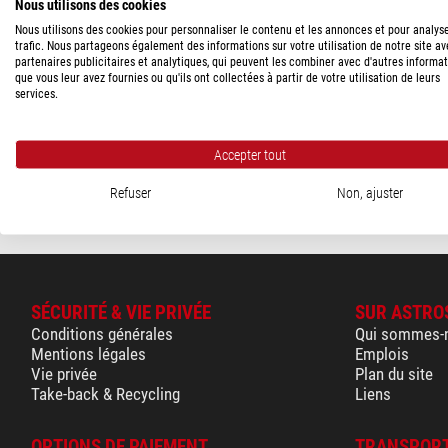
Nous utilisons des cookies
PRIX
Nous utilisons des cookies pour personnaliser le contenu et les annonces et pour analys
trafic. Nous partageons également des informations sur votre utilisation de notre site a
20 - 60 $
(1)
partenaires publicitaires et analytiques, qui peuvent les combiner avec d'autres informa
Manfrotto
que vous leur avez fournies ou qu'ils ont collectées à partir de votre utilisation de leurs
DISPONIBILITÉ
services.
Tête vidéo 501HLV Poigné
à court terme
(1)
57,00 $
Accepter tout
expédié sous
1-
Refuser
Non, ajuster
SÉCURITÉ & VIE PRIVÉE
SUR ASTRO
Conditions générales
Qui sommes-
Mentions légales
Emplois
Vie privée
Plan du site
Take-back & Recycling
Liens
OPTIONS DE PAIEMENT
TRANSPORT