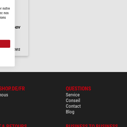
er notre
vec nos
tions
e pour 501HDV
2 semaines
SHOP.DE/FR
QUESTIONS
nous
Service
Conseil
Contact
Blog
 & RETOURS
BUSINESS TO BUSINESS