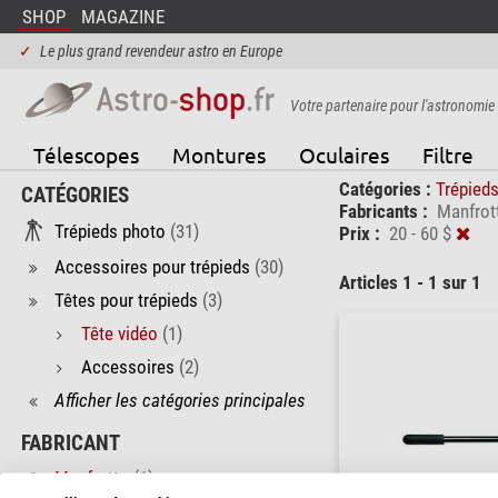
SHOP
MAGAZINE
✓
Le plus grand revendeur astro en Europe
Votre partenaire pour l'astronomie
Télescopes
Montures
Oculaires
Filtre
Catégories :
Trépied
CATÉGORIES
Fabricants :
Manfrot
Trépieds photo
(31)
Prix :
20 - 60 $
Accessoires pour trépieds
(30)
Articles 1 - 1 sur 1
Têtes pour trépieds
(3)
Tête vidéo
(1)
Accessoires
(2)
Afficher les catégories principales
FABRICANT
Manfrotto
(1)