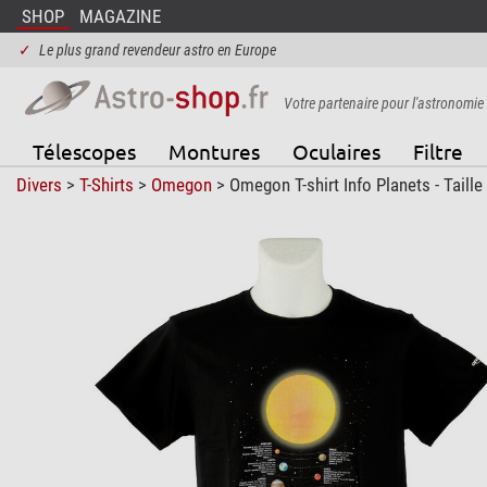
SHOP
MAGAZINE
✓
Le plus grand revendeur astro en Europe
Votre partenaire pour l'astronomie
Télescopes
Montures
Oculaires
Filtre
Divers
>
T-Shirts
>
Omegon
> Omegon T-shirt Info Planets - Taille