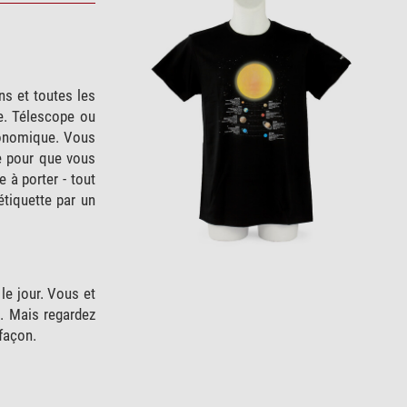
s et toutes les
e. Télescope ou
tronomique. Vous
ie pour que vous
 à porter - tout
étiquette par un
le jour. Vous et
s. Mais regardez
façon.