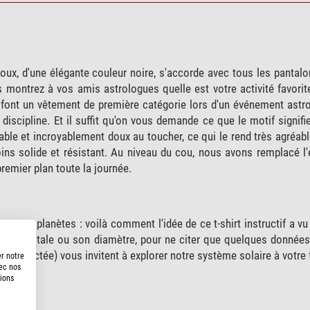
x, d'une élégante couleur noire, s'accorde avec tous les pantalon
 montrez à vos amis astrologues quelle est votre activité favorit
 en font un vêtement de première catégorie lors d'un événement as
 discipline. Et il suffit qu'on vous demande ce que le motif signif
ble et incroyablement doux au toucher, ce qui le rend très agréable
ins solide et résistant. Au niveau du cou, nous avons remplacé l'
premier plan toute la journée.
 nos planètes : voilà comment l'idée de ce t-shirt instructif a vu 
iode orbitale ou son diamètre, pour ne citer que quelques donnée
s respectée) vous invitent à explorer notre système solaire à votre 
er notre
vec nos
tions