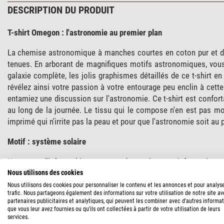
DESCRIPTION DU PRODUIT
T-shirt Omegon : l'astronomie au premier plan
La chemise astronomique à manches courtes en coton pur et dou
tenues. En arborant de magnifiques motifs astronomiques, vous
galaxie complète, les jolis graphismes détaillés de ce t-shirt
révélez ainsi votre passion à votre entourage peu enclin à cette
entamiez une discussion sur l'astronomie. Ce t-shirt est conforta
au long de la journée. Le tissu qui le compose n'en est pas mo
imprimé qui n'irrite pas la peau et pour que l'astronomie soit au 
Motif : système solaire
Une sorte d'infographie contenant de nombreuses informations sur
vos proches pouvez découvrir la distance d'une planète, sa pér
Nous utilisons des cookies
par vous-même. Les jolis schémas de planètes (l'échelle n'est pa
Nous utilisons des cookies pour personnaliser le contenu et les annonces et pour analys
trafic. Nous partageons également des informations sur votre utilisation de notre site a
partenaires publicitaires et analytiques, qui peuvent les combiner avec d'autres informa
Caractéristiques :
que vous leur avez fournies ou qu'ils ont collectées à partir de votre utilisation de leurs
services.