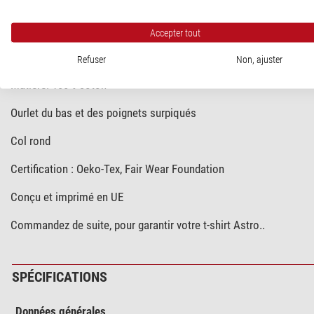
Impression : numérique
Motif : système solaire
Accepter tout
Coupe : Regular Fit
Refuser
Non, ajuster
Matière: 100% coton
Ourlet du bas et des poignets surpiqués
Col rond
Certification : Oeko-Tex, Fair Wear Foundation
Conçu et imprimé en UE
Commandez de suite, pour garantir votre t-shirt Astro..
SPÉCIFICATIONS
Données générales