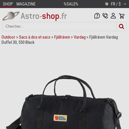
SHOP
MAGAZINE
%SALE%
FR / $
Outdoor
>
Sacs à dos et sacs
>
Fjällräven
>
Vardag
> Fjällräven Vardag
Duffel 30, 550 Black