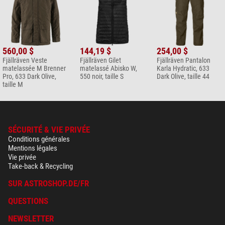
560,00 $
144,19 $
254,00 $
Fjällräven Veste
Fjällräven Gilet
Fjällräven Pantalon
matelassée M Brenner
matelassé Abisko W,
Karla Hydratic, 633
Pro, 633 Dark Olive,
550 noir, taille S
Dark Olive, taille 44
taille M
SÉCURITÉ & VIE PRIVÉE
Conditions générales
Mentions légales
Vie privée
Take-back & Recycling
SUR ASTROSHOP.DE/FR
QUESTIONS
NEWSLETTER