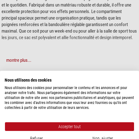
et le quotidien. Fabriqué dans un matériau robuste et durable, il offre une
excellente protection pour vos effets personnels. Le compartiment
principal spacieux permet une organisation pratique, tandis que les
poignées renforcées et la bandoulière réglable garantissent un confort
maximal. Que ce soit pour un week-end ou pour aller à la salle de sport tous
les jours, ce sac est polyvalent et allie fonctionnalité et design intemporel.
montre plus...
SPÉCIFICATIONS
Nous utilisons des cookies
Nous utilisons des cookies pour personnaliser le contenu et les annonces et pour
analyser notre trafic. Nous partageons également des informations sur votre
Capacité
utilisation de notre site avec nos partenaires publicitaires et analytiques, qui peuvent
Groupe d'âge
Adultes
les combiner avec d'autres informations que vous leur avez fournies ou qu'ils ont
collectées à partir de votre utilisation de leurs services.
Convient pour ...
Unisexe
Données générales
Accepter tout
Dimensions extérieurs (long. x larg.
24 x 50 x 26
x haut.) (cm)
Refuser
Non, ajuster